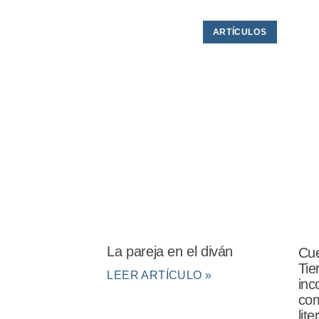
ARTÍCULOS
La pareja en el diván
Cue
Tie
LEER ARTÍCULO »
inc
com
lit