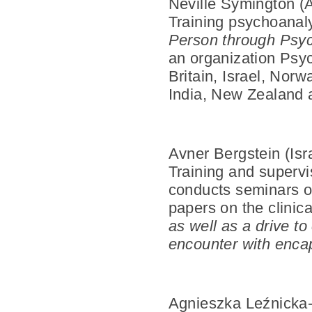
Neville Symington
(A
Training psychoanal
Person through Psy
an organization Psyc
Britain, Israel, Nor
India, New Zealand a
Avner Bergstein
(Is
Training and supervi
conducts seminars o
papers on the clinic
as well as a drive t
encounter with encap
Agnieszka Leźnicka