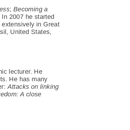
ness
;
Becoming a
. In 2007 he started
 extensively in Great
il, United States,
ic lecturer. He
pts. He has many
er:
Attacks on linking
edom: A close