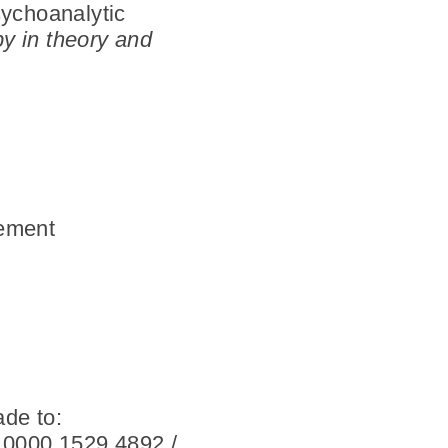
sychoanalytic
y in theory and
cement
de to:
 0000 1529 4892 /