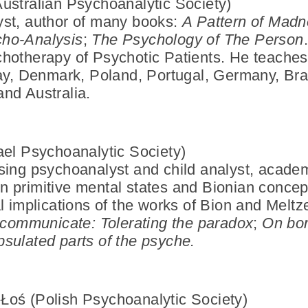
ustralian Psychoanalytic Society)
yst, author of many books:
A Pattern of Mad
cho-Analysis
;
The Psychology of The Person
hotherapy of Psychotic Patients. He teaches
way, Denmark, Poland, Portugal, Germany, Bras
nd Australia.
rael Psychoanalytic Society)
sing psychoanalyst and child analyst, academ
n primitive mental states and Bionian conce
al implications of the works of Bion and Meltz
o communicate: Tolerating the paradox
;
On bor
sulated parts of the psyche.
-Łoś
(Polish Psychoanalytic Society)