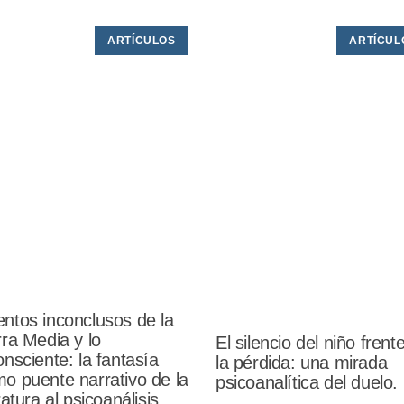
ARTÍCULOS
ARTÍCUL
ntos inconclusos de la
rra Media y lo
El silencio del niño frent
onsciente: la fantasía
la pérdida: una mirada
o puente narrativo de la
psicoanalítica del duelo.
eratura al psicoanálisis