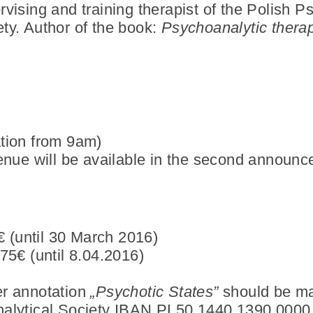
vising and training therapist of the Polish P
ty. Author of the book:
Psychoanalytic therap
tion from 9am)
enue will be available in the second announ
5€ (until 30 March 2016)
75€ (until 8.04.2016)
r annotation
„Psychotic States”
should be ma
alytical Society IBAN PL50 1440 1390 0000