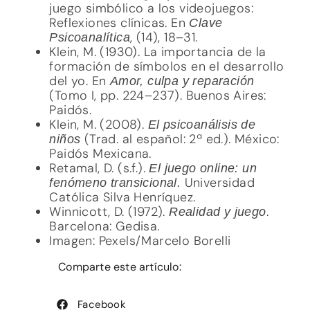
juego simbólico a los videojuegos:
Reflexiones clínicas. En
Clave
, (14), 18–31.
Psicoanalítica
Klein, M. (1930). La importancia de la
formación de símbolos en el desarrollo
del yo. En
Amor, culpa y reparación
(Tomo I, pp. 224–237). Buenos Aires:
Paidós.
Klein, M. (2008).
El psicoanálisis de
(Trad. al español: 2ª ed.). México:
niños
Paidós Mexicana.
Retamal, D. (s.f.).
El juego online: un
Universidad
fenómeno transicional.
Católica Silva Henríquez.
Winnicott, D. (1972).
.
Realidad y juego
Barcelona: Gedisa.
Imagen: Pexels/Marcelo Borelli
Comparte este artículo:
Facebook