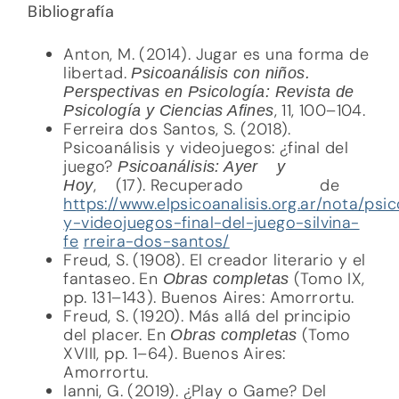
Bibliografía
Anton, M. (2014). Jugar es una forma de
libertad.
Psicoanálisis con niños.
Perspectivas en Psicología: Revista de
, 11, 100–104.
Psicología y Ciencias Afines
Ferreira dos Santos, S. (2018).
Psicoanálisis y videojuegos: ¿final del
juego?
Psicoanálisis: Ayer y
, (17). Recuperado de
Hoy
https://www.elpsicoanalisis.org.ar/nota/psic
y-videojuegos-final-del-juego-silvina-
fe
rreira-dos-santos/
Freud, S. (1908). El creador literario y el
fantaseo. En
(Tomo IX,
Obras completas
pp. 131–143). Buenos Aires: Amorrortu.
Freud, S. (1920). Más allá del principio
del placer. En
(Tomo
Obras completas
XVIII, pp. 1–64). Buenos Aires:
Amorrortu.
Ianni, G. (2019). ¿Play o Game? Del