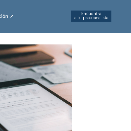
Encuentra
ión ↗︎
a tu psicoanalista