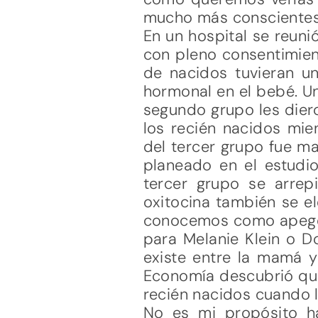
mucho más conscientes
En un hospital se reun
con pleno consentimient
de nacidos tuvieran un
hormonal en el bebé. U
segundo grupo les diero
los recién nacidos mie
del tercer grupo fue m
planeado en el estudi
tercer grupo se arrepi
oxitocina también se e
conocemos como apego. 
para Melanie Klein o D
existe entre la mamá y
Economía descubrió que 
recién nacidos cuando 
No es mi propósito h