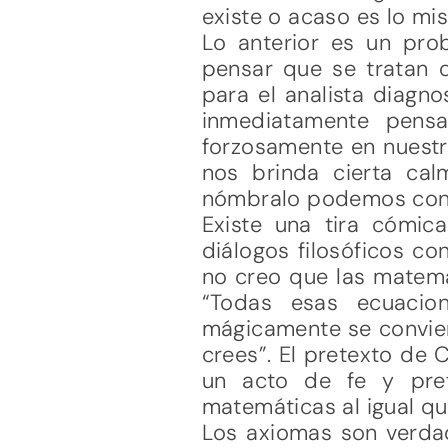
existe o acaso es lo mi
Lo anterior es un pro
pensar que se tratan de
para el analista diagn
inmediatamente pens
forzosamente en nuestr
nos brinda cierta ca
nómbralo podemos cont
Existe una tira cómi
diálogos filosóficos co
no creo que las matemát
“Todas esas ecuacio
mágicamente se convier
crees”. El pretexto de 
un acto de fe y pref
matemáticas al igual qu
Los axiomas son verd