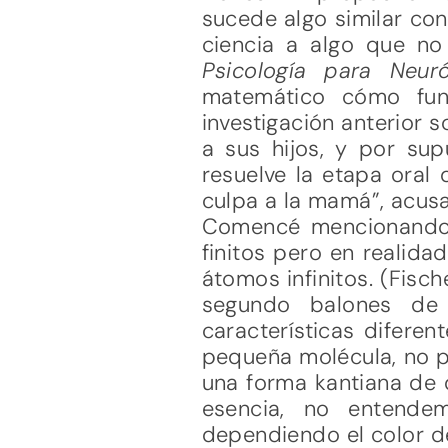
sucede algo similar co
ciencia a algo que n
Psicología para Neur
matemático cómo fun
investigación anterior
a sus hijos, y por s
resuelve la etapa oral 
culpa a la mamá”, acus
Comencé mencionando 
finitos pero en realid
átomos infinitos. (Fisc
segundo balones de 
características diferen
pequeña molécula, no p
una forma kantiana de 
esencia, no entende
dependiendo el color de