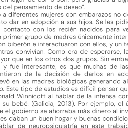
 del pensamiento de deseo”.
ió a diferentes mujeres con embarazos no
o dar en adopción a sus hijos. Se les pid
 contacto con los recién nacidos para v
n primer grupo de madres únicamente inter
n biberón e interactuaron con ellos, y un 
ntras convivían. Como era de esperarse, la
ayor que en los otros dos grupos. Sin emba
o y fue interesante, es que muchas de la
ntieron de la decisión de darlos en ado
levó en las madres biológicas generando al
Este tipo de estudios es difícil pensar qu
onald Winnicott al hablar de la intensa co
 su bebé. (Galicia, 2013). Por ejemplo, el
el gobierno se ahorraba más dinero al inve
les daban un buen hogar y buenas condicio
ablar de neuropsiquiatría en este traba