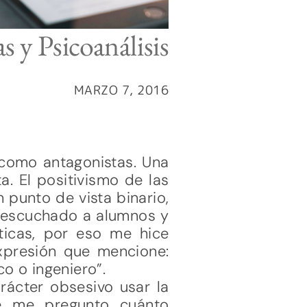
 y Psicoanálisis
MARZO 7, 2016
como antagonistas. Una
a. El positivismo de las
 punto de vista binario,
e escuchado a alumnos y
icas, por eso me hice
xpresión que mencione:
o o ingeniero”.
rácter obsesivo usar la
que me pregunto cuánto