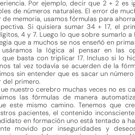
periencia. Por ejemplo, decir que 2 + 2 es i
bles de números naturales. El error de muc
ar de memoria, usamos fórmulas para ahorr
spectiva. Si quisiera sumar 34 + 17, el p
ígitos, 4 y 7. Luego lo que sobre sumarlo a
ategia que a muchos se nos enseñó en prima
usáramos la lógica al pensar en las op
que basta con triplicar 17. Incluso si lo h
unos tal vez todavía se acuerden de la fór
mos sin entender que es sacar un número q
r del primero.
que nuestro cerebro muchas veces no es ca
uimos las fórmulas de manera automatizad
ue este mismo camino. Tenemos que creer
estros pacientes, el contenido inconscient
andidato en formación uno está tentado a ha
ente movido por inseguridades y deseos 