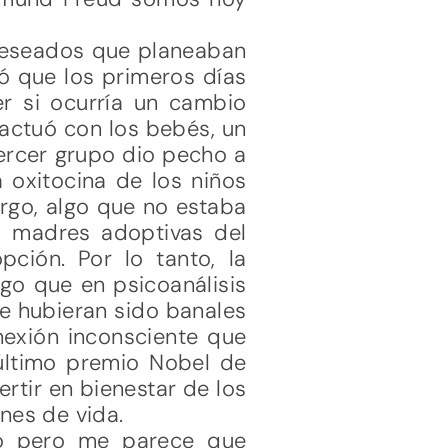
 deseados que planeaban
ió que los primeros días
er si ocurría un cambio
actuó con los bebés, un
tercer grupo dio pecho a
 oxitocina de los niños
rgo, algo que no estaba
s madres adoptivas del
pción. Por lo tanto, la
go que en psicoanálisis
e hubieran sido banales
nexión inconsciente que
 último premio Nobel de
rtir en bienestar de los
nes de vida.
jo pero me parece que