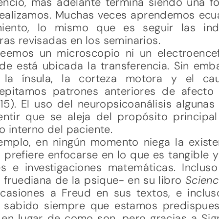
lencio, más adelante termina siendo una 
 realizamos. Muchas veces aprendemos ecu
miento, lo mismo que es seguir las ind
ras revisadas en los seminarios.
seemos un microscopio ni un electroence
e está ubicada la transferencia. Sin emba
la ínsula, la corteza motora y el cau
epitamos patrones anteriores de afecto 
015). El uso del neuropsicoanálisis alguna
entir que se aleja del propósito principal
 interno del paciente.
emplo, en ningún momento niega la existe
 prefiere enfocarse en lo que es tangible 
s e investigaciones matemáticas. Inclus
 fruediana de la psique- en su libro
Scien
ocasiones a Freud en sus textos, e inclu
sabido siempre que estamos predispuest
en lugar de como son, pero gracias a S