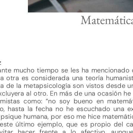
Matemáticas
z
ante mucho tiempo se les ha mencionado 
la otra es considerada una teoría humanist
 de la metapsicología son vistos desde un
excluyera al otro. En más de una ocasión h
romistas como: “no soy bueno en matemát
go, hasta la fecha no he escuchado una e
a psique humana, por eso me hice matemátic
 este último ejemplo, que es propio del ca
evitar hacer frente a lo afectivo, aun