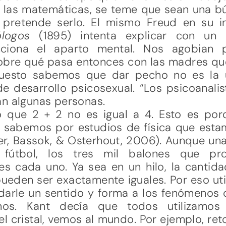
n las matemáticas, se teme que sean una b
o pretende serlo. El mismo Freud en su 
ólogos
(1895) intenta explicar con un 
ciona el aparto mental. Nos agobian 
 sobre qué pasa entonces con las madres 
upuesto sabemos que dar pecho no es la 
de desarrollo psicosexual. “Los psicoanali
an algunas personas.
que 2 + 2 no es igual a 4. Esto es por
ad sabemos por estudios de física que es
her, Bassok, & Osterhout, 2006). Aunque u
fútbol, los tres mil balones que pro
tes cada uno. Ya sea en un hilo, la cantid
ueden ser exactamente iguales. Por eso uti
darle un sentido y forma a los fenómenos 
mos. Kant decía que todos utilizamos 
l cristal, vemos al mundo. Por ejemplo, re