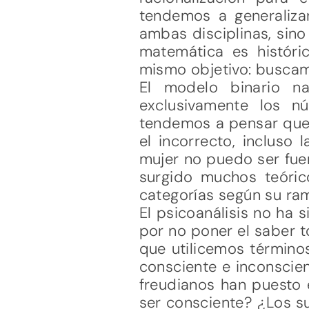
tendemos a generalizar
ambas disciplinas, sino
matemática es históri
mismo objetivo: busca
El modelo binario na
exclusivamente los n
tendemos a pensar que s
el incorrecto, incluso
mujer no puedo ser fuer
surgido muchos teóri
categorías según su ra
El psicoanálisis no ha 
por no poner el saber t
que utilicemos términos
consciente e inconscie
freudianos han puesto 
ser consciente? ¿Los su