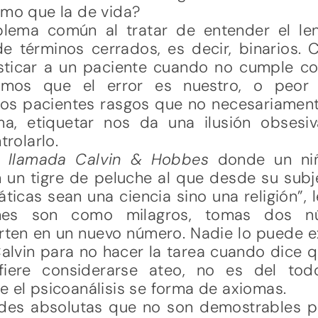
smo que la de vida?
blema común al tratar de entender el len
 términos cerrados, es decir, binarios. C
osticar a un paciente cuando no cumple c
amos que el error es nuestro, o peor 
os pacientes rasgos que no necesariament
lma, etiquetar nos da una ilusión obses
rolarlo.
ca
llamada Calvin & Hobbes
donde un niño
n un tigre de peluche al que desde su subje
icas sean una ciencia sino una religión”, 
nes son como milagros, tomas dos n
ten en un nuevo número. Nadie lo puede exp
Calvin para no hacer la tarea cuando dice
iere considerarse ateo, no es del tod
e el psicoanálisis se forma de axiomas.
ades absolutas que no son demostrables 