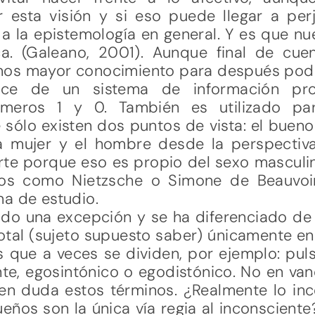
 esta visión y si eso puede llegar a per
 a la epistemología en general. Y es que nu
ca. (Galeano, 2001). Aunque final de cue
mos mayor conocimiento para después pode
ce de un sistema de información proba
úmeros 1 y 0. También es utilizado par
ólo existen dos puntos de vista: el bueno 
 la mujer y el hombre desde la perspectiv
te porque eso es propio del sexo masculin
cos como Nietzsche o Simone de Beauvoir
ma de estudio.
sido una excepción y se ha diferenciado de
otal (sujeto supuesto saber) únicamente en e
 que a veces se dividen, por ejemplo: pul
nte, egosintónico o egodistónico. No en va
en duda estos términos. ¿Realmente lo inc
eños son la única vía regia al inconscient