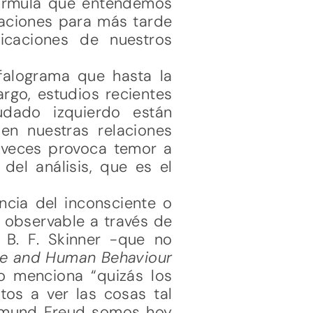
fórmula que entendemos
aciones para más tarde
icaciones de nuestros
falograma que hasta la
rgo, estudios recientes
dado izquierdo están
en nuestras relaciones
s veces provoca temor a
 del análisis, que es el
ncia del inconsciente o
y observable a través de
o B. F. Skinner -que no
ce and Human Behaviour
so menciona “quizás los
os a ver las cosas tal
igmund Freud somos hoy