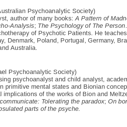
ustralian Psychoanalytic Society)
yst, author of many books:
A Pattern of Mad
cho-Analysis
;
The Psychology of The Person
hotherapy of Psychotic Patients. He teaches
way, Denmark, Poland, Portugal, Germany, Bras
nd Australia.
rael Psychoanalytic Society)
sing psychoanalyst and child analyst, academ
n primitive mental states and Bionian conce
al implications of the works of Bion and Meltz
o communicate: Tolerating the paradox
;
On bor
sulated parts of the psyche.