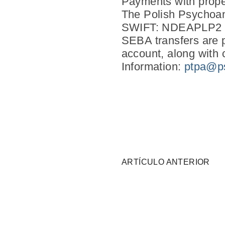
Payments with prope
The Polish Psychoan
SWIFT: NDEAPLP2
SEBA transfers are p
account, along with c
Information:
ptpa@
p
ARTÍCULO ANTERIOR