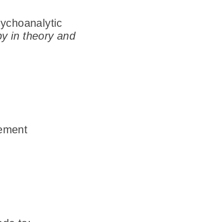
sychoanalytic
y in theory and
cement