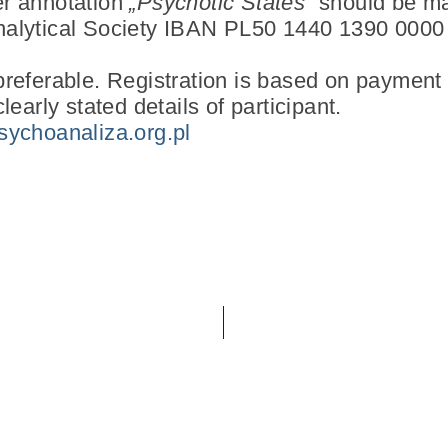
r annotation
„Psychotic States”
should be ma
alytical Society IBAN PL50 1440 1390 0000
referable. Registration is based on payment b
learly stated details of participant.
sychoanaliza.org.pl