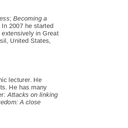
ness
;
Becoming a
. In 2007 he started
 extensively in Great
il, United States,
ic lecturer. He
pts. He has many
er:
Attacks on linking
edom: A close