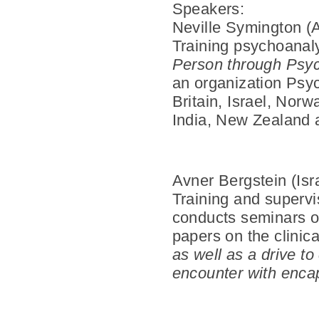
Speakers:
Neville Symington
(A
Training psychoanal
Person through Psy
an organization Psyc
Britain, Israel, Nor
India, New Zealand a
Avner Bergstein
(Is
Training and supervi
conducts seminars o
papers on the clinic
as well as a drive t
encounter with encap