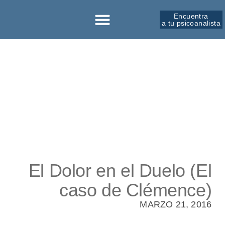
Encuentra
a tu psicoanalista
Sobre la SPM
El Dolor en el Duelo (El
caso de Clémence)
MARZO 21, 2016