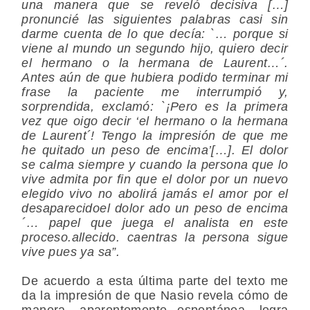
una manera que se reveló decisiva […]
pronuncié las siguientes palabras casi sin
darme cuenta de lo que decía: `… porque si
viene al mundo un segundo hijo, quiero decir
el hermano o la hermana de Laurent…´.
Antes aún de que hubiera podido terminar mi
frase la paciente me interrumpió y,
sorprendida, exclamó: `¡Pero es la primera
vez que oigo decir ‘el hermano o la hermana
de Laurent´! Tengo la impresión de que me
he quitado un peso de encima’[…]. El dolor
se calma siempre y cuando la persona que lo
vive admita por fin que el dolor por un nuevo
elegido vivo no abolirá jamás el amor por el
desaparecidoel dolor ado un peso de encima
´… papel que juega el analista en este
proceso.allecido. caentras la persona sigue
vive pues ya sa”.
De acuerdo a esta última parte del texto me
da la impresión de que Nasio revela cómo de
manera, aparentemente espontánea, logra