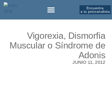
Encuentra
a tu psicoanalista
Sobre la SPM
Vigorexia, Dismorfia
Muscular o Síndrome de
Adonis
JUNIO 11, 2012