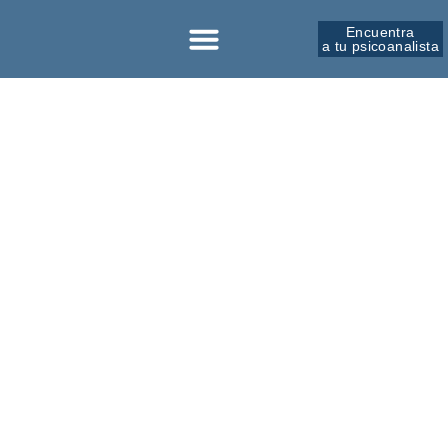
Encuentra
a tu psicoanalista
Sobre la SPM