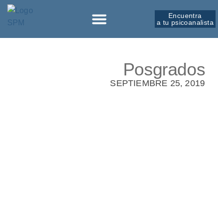
Encuentra
a tu psicoanalista
Sobre la SPM
Posgrados
SEPTIEMBRE 25, 2019