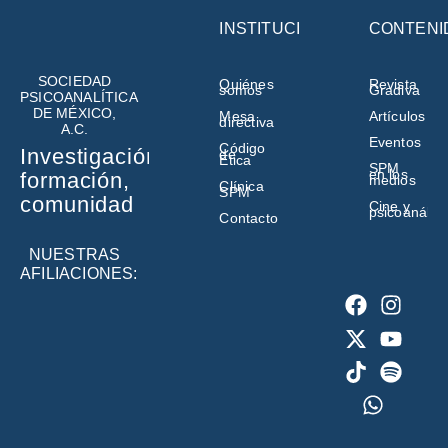
INSTITUCIÓN
CONTENI
SOCIEDAD
Quiénes
Revista
somos
Gradiva
PSICOANALÍTICA
DE MÉXICO,
Mesa
Artículos
directiva
A.C.
Eventos
Código
Investigación,
de
Ética
SPM
en los
formación,
medios
Clínica
SPM
comunidad
Cine y
psicoanálisi
Contacto
NUESTRAS
AFILIACIONES: