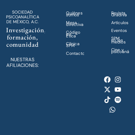
SOCIEDAD
Quiénes
Revista
somos
Gradiva
PSICOANALÍTICA
DE MÉXICO, A.C.
Mesa
Artículos
directiva
Investigación,
Eventos
Código
de
formación,
Ética
SPM
en los
medios
comunidad
Clínica
SPM
Cine y
psicoanálisi
Contacto
NUESTRAS
AFILIACIONES: