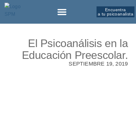
Encuentra
a tu psicoanalista
Sobre la SPM
El Psicoanálisis en la
Educación Preescolar.
SEPTIEMBRE 19, 2019