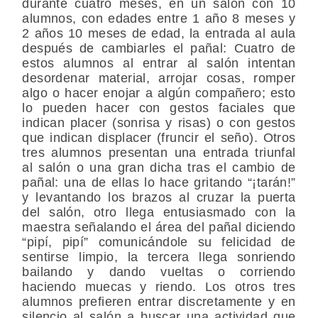
durante cuatro meses, en un salón con 10
alumnos, con edades entre 1 año 8 meses y
2 años 10 meses de edad, la entrada al aula
después de cambiarles el pañal: Cuatro de
estos alumnos al entrar al salón intentan
desordenar material, arrojar cosas, romper
algo o hacer enojar a algún compañero; esto
lo pueden hacer con gestos faciales que
indican placer (sonrisa y risas) o con gestos
que indican displacer (fruncir el seño). Otros
tres alumnos presentan una entrada triunfal
al salón o una gran dicha tras el cambio de
pañal: una de ellas lo hace gritando “¡tarán!”
y levantando los brazos al cruzar la puerta
del salón, otro llega entusiasmado con la
maestra señalando el área del pañal diciendo
“pipí, pipí” comunicándole su felicidad de
sentirse limpio, la tercera llega sonriendo
bailando y dando vueltas o corriendo
haciendo muecas y riendo. Los otros tres
alumnos prefieren entrar discretamente y en
silencio al salón a buscar una actividad que