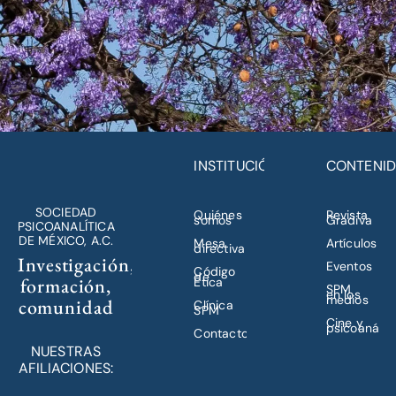
INSTITUCIÓN
CONTENI
SOCIEDAD
Quiénes
Revista
somos
Gradiva
PSICOANALÍTICA
DE MÉXICO, A.C.
Mesa
Artículos
directiva
Investigación,
Eventos
Código
de
formación,
Ética
SPM
en los
medios
comunidad
Clínica
SPM
Cine y
psicoanálisi
Contacto
NUESTRAS
AFILIACIONES: