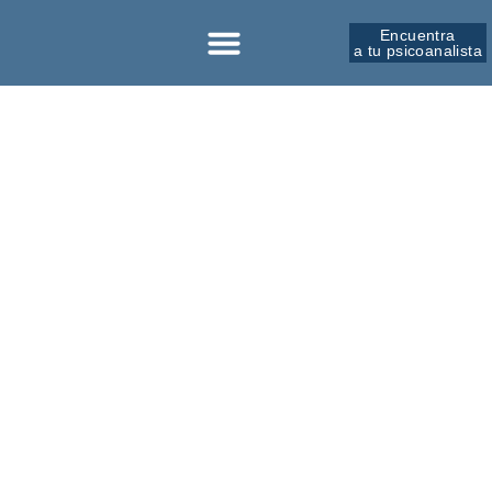
Encuentra
a tu psicoanalista
Sobre la SPM