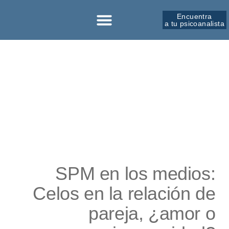
Encuentra
a tu psicoanalista
Sobre la SPM
SPM en los medios:
Celos en la relación de
pareja, ¿amor o