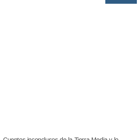
Cuentos inconclusos de la Tierra Media y lo