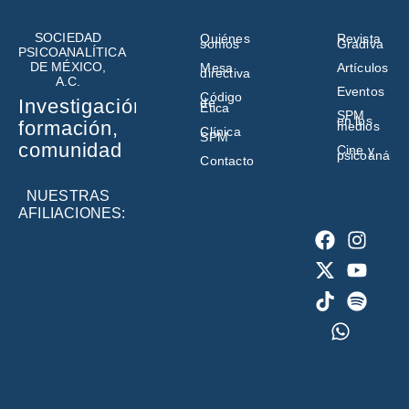
SOCIEDAD
Quiénes
Revista
somos
Gradiva
PSICOANALÍTICA
DE MÉXICO,
Mesa
Artículos
directiva
A.C.
Eventos
Código
de
Investigación,
Ética
SPM
en los
formación,
medios
Clínica
SPM
comunidad
Cine y
psicoanálisi
Contacto
NUESTRAS
AFILIACIONES: