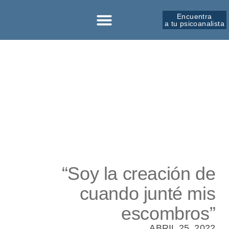
Encuentra
a tu psicoanalista
Sobre la SPM
“Soy la creación de
cuando junté mis
escombros”
ABRIL 25, 2022