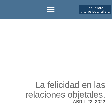
Encuentra
a tu psicoanalista
Sobre la SPM
La felicidad en las
relaciones objetales.
ABRIL 22, 2022