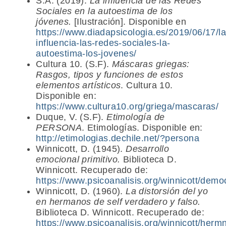
S.A. (2019).
La influencia de las Redes
Sociales en la autoestima de los
jóvenes.
[Ilustración]. Disponible en
https://www.diadapsicologia.es/2019/06/17/la
influencia-las-redes-sociales-la-
autoestima-los-jovenes/
Cultura 10. (S.F).
Máscaras griegas:
Rasgos, tipos y funciones de estos
elementos artísticos
. Cultura 10.
Disponible en:
https://www.cultura10.org/griega/mascaras/
Duque, V. (S.F).
Etimología de
PERSONA
. Etimologías. Disponible en:
http://etimologias.dechile.net/?persona
Winnicott, D. (1945).
Desarrollo
emocional primitivo.
Biblioteca D.
Winnicott. Recuperado de:
https://www.psicoanalisis.org/winnicott/demo
Winnicott, D. (1960).
La distorsión del yo
en hermanos de self verdadero y falso.
Biblioteca D. Winnicott. Recuperado de:
https://www.psicoanalisis.org/winnicott/herm