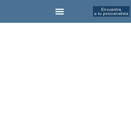
Encuentra
a tu psicoanalista
Sobre la SPM