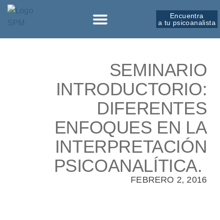
Encuentra
a tu psicoanalista
Sobre la SPM
SEMINARIO
INTRODUCTORIO:
DIFERENTES
ENFOQUES EN LA
INTERPRETACIÓN
PSICOANALÍTICA.
FEBRERO 2, 2016