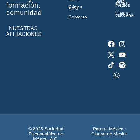
SPM
en los
formación,
medios
Clínica
SPM
comunidad
Cine y
psicoanálisi
Contacto
NUESTRAS
AFILIACIONES:
© 2025 Sociedad
Parque México ·
Psicoanalítica de
Ciudad de México
México, A.C.