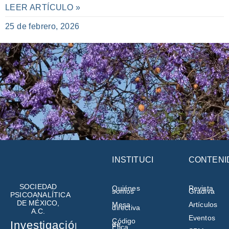
LEER ARTÍCULO »
25 de febrero, 2026
INSTITUCIÓN
CONTENI
SOCIEDAD
Quiénes
Revista
somos
Gradiva
PSICOANALÍTICA
DE MÉXICO,
Mesa
Artículos
directiva
A.C.
Eventos
Código
Investigación,
de
Ética