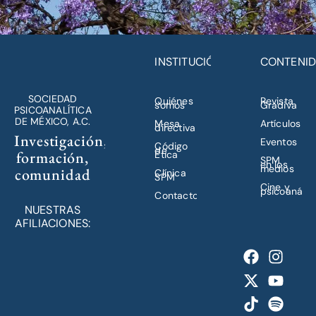
INSTITUCIÓN
CONTENI
SOCIEDAD
Quiénes
Revista
somos
Gradiva
PSICOANALÍTICA
DE MÉXICO, A.C.
Mesa
Artículos
directiva
Investigación,
Eventos
Código
de
formación,
Ética
SPM
en los
medios
comunidad
Clínica
SPM
Cine y
psicoanálisi
Contacto
NUESTRAS
AFILIACIONES: