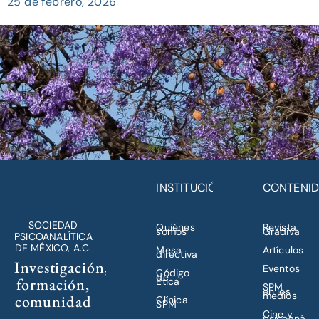
25 de febrero, 2026
INSTITUCIÓN
CONTENI
SOCIEDAD
Quiénes
Revista
somos
Gradiva
PSICOANALÍTICA
DE MÉXICO, A.C.
Mesa
Artículos
directiva
Investigación,
Eventos
Código
de
formación,
Ética
SPM
en los
medios
comunidad
Clínica
SPM
Cine y
psicoanálisi