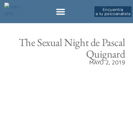
Encuentra
a tu psicoanalista
Sobre la SPM
The Sexual Night de Pascal
Quignard
MAYO 2, 2019