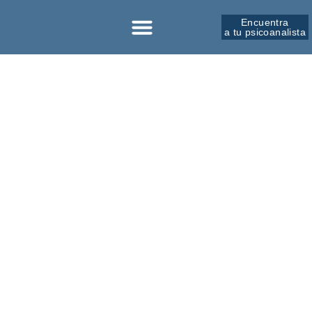
Encuentra
a tu psicoanalista
Sobre la SPM