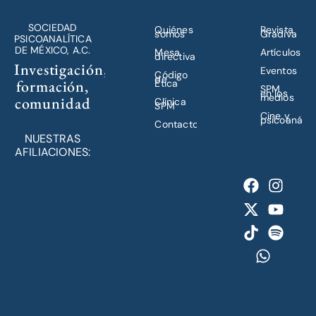
SOCIEDAD
Quiénes
Revista
somos
Gradiva
PSICOANALÍTICA
DE MÉXICO, A.C.
Mesa
Artículos
directiva
Investigación,
Eventos
Código
de
formación,
Ética
SPM
en los
medios
comunidad
Clínica
SPM
Cine y
psicoanálisi
Contacto
NUESTRAS
AFILIACIONES: