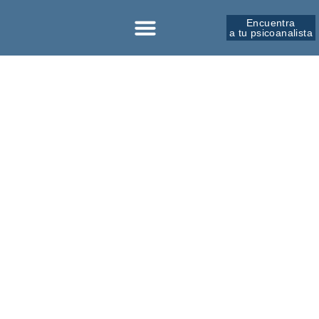
Encuentra
a tu psicoanalista
Sobre la SPM