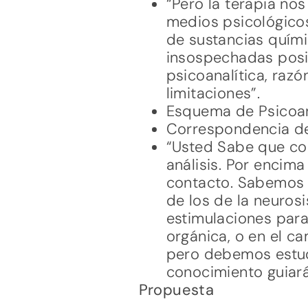
“Pero la terapia no
medios psicológicos
de sustancias quími
insospechadas posi
psicoanalítica, razó
limitaciones”.
Esquema de Psicoan
Correspondencia de 
“Usted Sabe que co
análisis. Por encim
contacto. Sabemos q
de los de la neuros
estimulaciones para
orgánica, o en el ca
pero debemos estud
conocimiento guiará
Propuesta