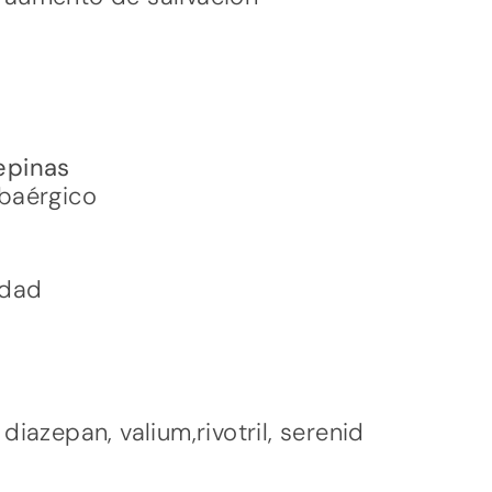
epinas
abaérgico
edad
, diazepan, valium,rivotril, serenid