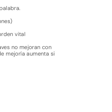
palabra.
ones)
rden vital
aves no mejoran con
de mejoría aumenta si