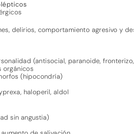
olépticos
érgicos
nes, delirios, comportamiento agresivo y de
sonalidad (antisocial, paranoide, fronterizo
s orgánicos
orfos (hipocondría)
zyprexa, haloperil, aldol
dad sin angustia)
aumento de salivación