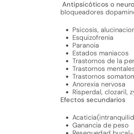
Antipsicóticos o neur
bloqueadores dopamin
Psicosis, alucinacio
Esquizofrenia
Paranoia
Estados maniacos
Trastornos de la per
Trastornos mentale
Trastornos somatom
Anorexia nervosa
Risperdal, clozaril, 
Efectos secundarios
Acaticia(intranquili
Ganancia de peso
Resequedad bucal- 