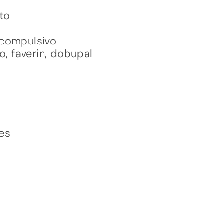
to
o
 compulsivo
ro, faverin, dobupal
es