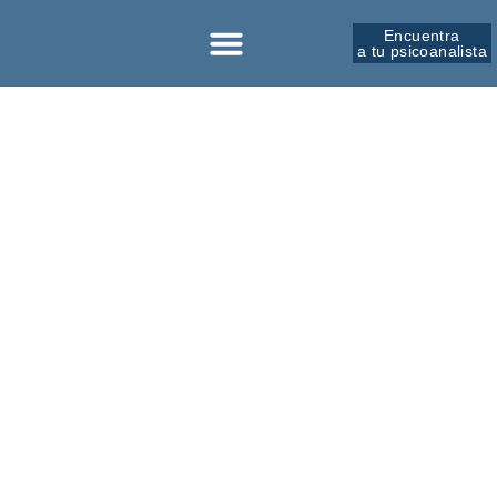
Encuentra
a tu psicoanalista
Sobre la SPM