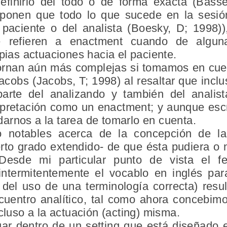
efinirlo del todo o de forma exacta (Basse
oponen que todo lo que sucede en la sesión
 paciente o del analista (Boesky, D; 1998
e refieren a enactment cuando de alguna
opias actuaciones hacia el paciente.
ornan aún más complejas si tomamos en cue
obs (Jacobs, T; 1998) al resaltar que inclu
parte del analizando y también del analist
terpretación como un enactment; y aunque es
arnos a la tarea de tomarlo en cuenta.
 notables acerca de la concepción de la 
erto grado extendido- de que ésta pudiera o 
. Desde mi particular punto de vista el
 intermitentemente el vocablo en inglés para
del uso de una terminología correcta) resu
cuentro analítico, tal como ahora concebimos
ncluso a la actuación (acting) misma.
ar dentro de un setting que está diseñado 