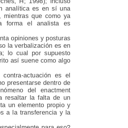
ches, H; 1998); incluso
 analítica es en sí una
)), mientras que como ya
 forma el analista es
nta opiniones y posturas
so la verbalización es en
a; lo cual por supuesto
crito así suene como algo
contra-actuación es el
no presentarse dentro de
 fenómeno del enactment
 resaltar la falta de un
lta un elemento propio y
 a la transferencia y la
especialmente para eso?