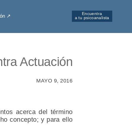
Encuentra
ón ↗︎
a tu psicoanalista
tra Actuación
MAYO 9, 2016
entos acerca del término
cho concepto; y para ello