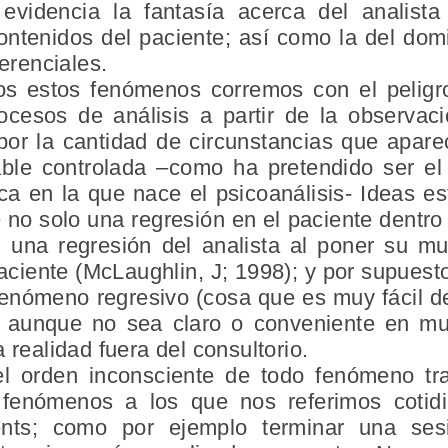
 evidencia la fantasía acerca del analist
ntenidos del paciente; así como la del dom
ferenciales.
s estos fenómenos corremos con el peligro
cesos de análisis a partir de la observaci
r la cantidad de circunstancias que apare
ble controlada –como ha pretendido ser el 
fica en la que nace el psicoanálisis- Ideas
o solo una regresión en el paciente dentro 
 una regresión del analista al poner su m
paciente (McLaughlin, J; 1998); y por supuest
enómeno regresivo (cosa que es muy fácil de
ica aunque no sea claro o conveniente en 
 realidad fuera del consultorio.
el orden inconsciente de todo fenómeno tra
 fenómenos a los que nos referimos coti
ents; como por ejemplo terminar una ses