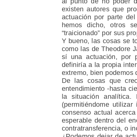
al punto de no poder d
existen autores que pr
actuación por parte del
hemos dicho, otros s
“traicionado” por sus pr
Y bueno, las cosas se t
como las de Theodore Jac
sí una actuación, por 
definiría a la propia in
extremo, bien podemos d
De las cosas que creo
entendimiento -hasta ci
la situación analítica
(permitiéndome utilizar
consenso actual acerca 
esperable dentro del en
contratransferencia, o i
¿Podemos dejar de actu