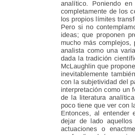
analítico. Poniendo en
completamente de los co
los propios límites trans
Pero si no contemplamo
ideas; que proponen pro
mucho más complejos, po
analista como una varia
dada la tradición cientí
McLaughlin que propone n
inevitablemente también
con la subjetividad del 
interpretación como un f
de la literatura analít
poco tiene que ver con la
Entonces, al entender 
dejar de lado aquellos
actuaciones o enactm