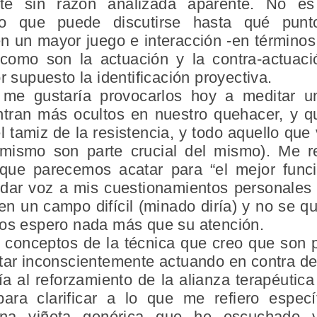
ente sin razón analizada aparente. No 
nto que puede discutirse hasta qué pu
 un mayor juego e interacción -en términos 
como son la actuación y la contra-actuació
r supuesto la identificación proyectiva.
 me gustaría provocarlos hoy a meditar 
tran más ocultos en nuestro quehacer, y q
tamiz de la resistencia, y todo aquello que
 mismo son parte crucial del mismo). Me r
ue parecemos acatar para “el mejor funcio
r dar voz a mis cuestionamientos personales
n un campo difícil (minado diría) y no se qu
nos espero nada más que su atención.
s conceptos de la técnica que creo que son p
tar inconscientemente actuando en contra del
a al reforzamiento de la alianza terapéutica
; para clarificar a lo que me refiero espe
 una viñeta genérica que he escuchado v