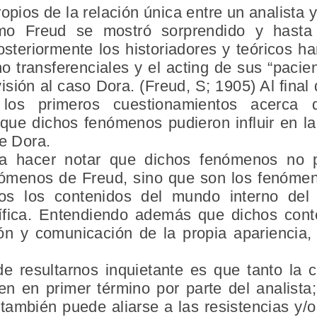
opios de la relación única entre un analista 
o Freud se mostró sorprendido y hasta
osteriormente los historiadores y teóricos h
 transferenciales y el acting de sus “pacien
isión al caso Dora. (Freud, S; 1905) Al fina
los primeros cuestionamientos acerca de
 que dichos fenómenos pudieron influir en l
de Dora.
na hacer notar que dichos fenómenos no p
ómenos de Freud, sino que son los fenóme
os los contenidos del mundo interno del 
cífica. Entendiendo además que dichos conte
n y comunicación de la propia apariencia,
e resultarnos inquietante es que tanto la 
en en primer término por parte del analista
a también puede aliarse a las resistencias y/o