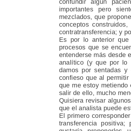
confundir algún paci
importantes pero sie
mezclados, que proponen
conceptos construidos, 
contratransferencia; y po
Es por lo anterior que
procesos que se encuen
entenderse más desde el 
analítico (y que por lo
damos por sentadas y q
confieso que al permiti
que me estoy metiendo e
salir de ello, mucho me
Quisiera revisar alguno
que el analista puede es
El primero corresponderí
transferencia positiva
gustaría proponerles