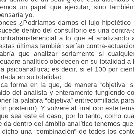
emos un papel que ejecutar, sino también
pensaría yo.
onces ¿Podríamos darnos el lujo hipotético d
sucede dentro del consultorio es una contra-
ntratransferencial a lo que el analizando a
stas últimas también serían contra-actuacion
bría que analizar seriamente si cualqui
cuadre analítico obedecen en su totalidad a l
ía psicoanalítica; es decir, si el 100 por ci
rtada en su totalidad.
ica forma en la que, de manera “objetiva” 
enido del analista y enteramente fungiendo c
ner la palabra “objetiva” entrecomillada par
n posterior). Y volveré al final con este tema
ue sea este el caso, por lo tanto, como cu
e da dentro del ámbito analítico tenemos que
 dicho una “combinación” de todos los conte