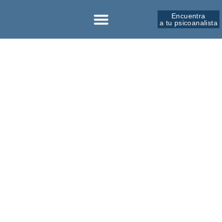
Encuentra
a tu psicoanalista
Sobre la SPM