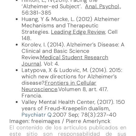
‘Alzheimer-ed Subject’.
Anal. Psychol
.,
56:381-385
Huang, Y & Mucke, L. (2012) Alzheimer
Mechanisms and Therapeutic
Strategies.
Leading Edge Review
, Cell
148.
Korolev, I. (2014). Alzheimer’s Disease: A
Clinical and Basic Science
Review.
Medical Student Research
Journal
. Vol: 4.
Latypova, X & Ludovic, M. (2014). 2015:
which new directions for Alzheimer’s
disease?.
Frontiers in Cellular
Neuroscience
.Volumen 8, art. 417.
Francia.
Valley Mental Health Center, (2017). 150
years of Freud-Kraepelin dualism
.
Psychiatr Q.
2007 Sep; 78(3):237-40
Imagen: freeimages / Pierre Amerlynck
El contenido de los artículos publicados en
este sitio son responsabilidad de sus