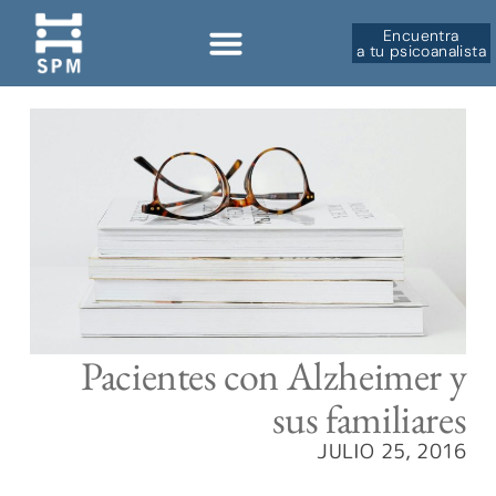
Encuentra
a tu psicoanalista
Sobre la SPM
Pacientes con Alzheimer y
sus familiares
JULIO 25, 2016