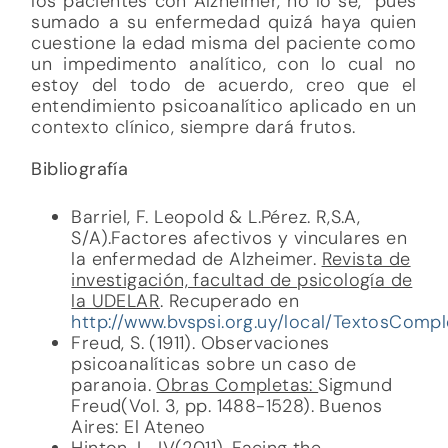
los pacientes con Alzheimer, no lo sé, pues
sumado a su enfermedad quizá haya quien
cuestione la edad misma del paciente como
un impedimento analítico, con lo cual no
estoy del todo de acuerdo, creo que el
entendimiento psicoanalítico aplicado en un
contexto clínico, siempre dará frutos.
Bibliografía
Barriel, F. Leopold & L.Pérez. R,S.A,
S/A).Factores afectivos y vinculares en
la enfermedad de Alzheimer.
Revista de
investigación, facultad de psicología de
la UDELAR
. Recuperado en
http://www.bvspsi.org.uy/local/TextosComp
Freud, S. (1911). Observaciones
psicoanalíticas sobre un caso de
paranoia.
Obras Completas:
Sigmund
Freud(Vol. 3, pp. 1488-1528). Buenos
Aires: El Ateneo
Hinton, L., IV(2011). Facing the