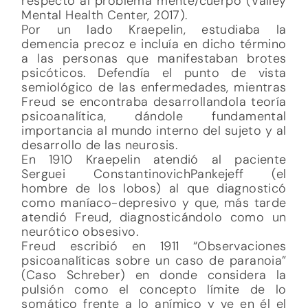
respecto al problema mente/cuerpo (Valley
Mental Health Center, 2017).
Por un lado Kraepelin, estudiaba la
demencia precoz e incluía en dicho término
a las personas que manifestaban brotes
psicóticos. Defendía el punto de vista
semiológico de las enfermedades, mientras
Freud se encontraba desarrollandola teoría
psicoanalítica, dándole fundamental
importancia al mundo interno del sujeto y al
desarrollo de las neurosis.
En 1910 Kraepelin atendió al paciente
Serguei ConstantinovichPankejeff (el
hombre de los lobos) al que diagnosticó
como maníaco-depresivo y que, más tarde
atendió Freud, diagnosticándolo como un
neurótico obsesivo.
Freud escribió en 1911 “Observaciones
psicoanalíticas sobre un caso de paranoia”
(Caso Schreber) en donde considera la
pulsión como el concepto límite de lo
somático frente a lo anímico y ve en él el