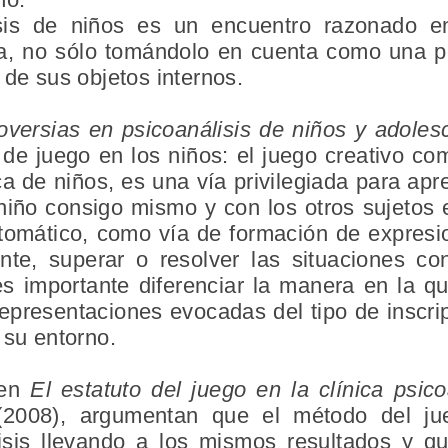
sis de niños es un encuentro razonado e
ta, no sólo tomándolo en cuenta como una p
 de sus objetos internos.
oversias en psicoanálisis de niños y adoles
 de juego en los niños: el juego creativo com
a de niños, es una vía privilegiada para apr
niño consigo mismo y con los otros sujetos 
intomático, como vía de formación de expresi
ente, superar o resolver las situaciones co
 es importante diferenciar la manera en la q
representaciones evocadas del tipo de inscr
 su entorno.
 en
El estatuto del juego en la clínica ps
(2008), argumentan que el método del ju
lisis llevando a los mismos resultados y qu