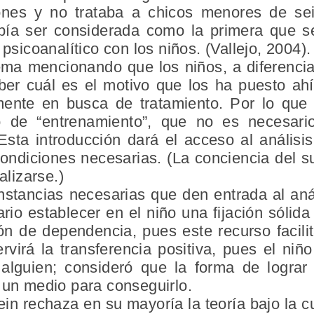
ciones y no trataba a chicos menores de se
ía ser considerada como la primera que 
 psicoanalítico con los niños. (Vallejo, 2004).
ma mencionando que los niños, a diferencia 
ber cuál es el motivo que los ha puesto ahí
mente en busca de tratamiento. Por lo que
 de “entrenamiento”, que no es necesari
 Esta introducción dará el acceso al análisi
ondiciones necesarias. (La conciencia del su
alizarse.)
unstancias necesarias que den entrada al aná
o establecer en el niño una fijación sólida
ión de dependencia, pues este recurso facili
ervirá la transferencia positiva, pues el n
lguien; consideró que la forma de lograr 
 un medio para conseguirlo.
ein rechaza en su mayoría la teoría bajo la c