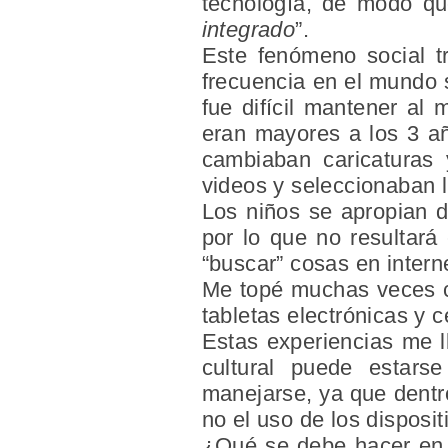
tecnología, de modo qu
integrado
”.
Este fenómeno social t
frecuencia en el mundo s
fue difícil mantener al
eran mayores a los 3 añ
cambiaban caricaturas
videos y seleccionaban 
Los niños se apropian d
por lo que no resultará
“buscar” cosas en intern
Me topé muchas veces co
tabletas electrónicas y 
Estas experiencias me l
cultural puede estars
manejarse, ya que dentro
no el uso de los disposit
¿Qué se debe hacer en e