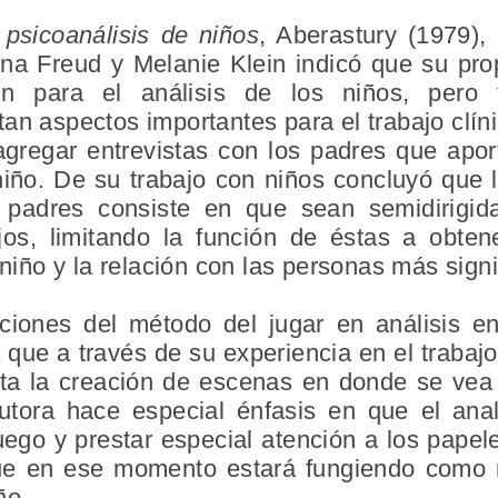
 psicoanálisis de niños
, Aberastury (1979),
nna Freud y Melanie Klein indicó que su pro
 para el análisis de los niños, pero t
n aspectos importantes para el trabajo clínic
gregar entrevistas con los padres que apor
niño. De su trabajo con niños concluyó que 
s padres consiste en que sean semidirigid
os, limitando la función de éstas a obtene
 niño y la relación con las personas más signi
ciones del método del jugar en análisis e
que a través de su experiencia en el trabaj
ta la creación de escenas en donde se vea r
autora hace especial énfasis en que el ana
juego y prestar especial atención a los papel
que en ese momento estará fungiendo como 
ño.