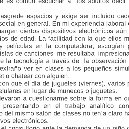
e es común escuchar a los adultos decir 
rasgrede espacios y exige ser incluido c
ocial en general. En mi experiencia laboral
 margen ciertos dispositivos electrónicos a
os de edad. La facilidad con la que ellos 
 y películas en la computadora, escogían
listas de canciones me resultaba impresiona
e la tecnología a través de la observación 
 extraño ver en clases a los pequeños simul
et o chatear con alguien.
n que el día de juguetes (viernes), varios p
celulares en lugar de muñecos o juguetes.
levaron a cuestionarme sobre la forma en 
e presentando en el trabajo analítico 
 del mismo salón de clases no tenía claro h
ivos electrónicos.
l consultorio ante la demanda de un niño d