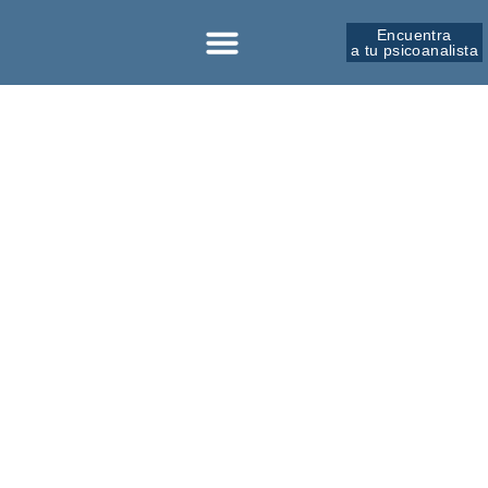
Encuentra
a tu psicoanalista
Sobre la SPM