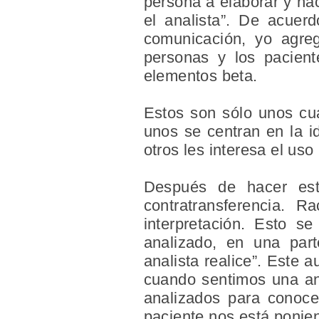
persona a elaborar y ha
el analista”. De acue
comunicación, yo agre
personas y los pacient
elementos beta.
Estos son sólo unos cu
unos se centran en la i
otros les interesa el uso
Después de hacer est
contratransferencia. R
interpretación. Esto se
analizado, en una part
analista realice”. Este
cuando sentimos una ang
analizados para conoce
paciente nos está ponien