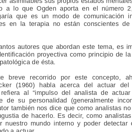
cer asimilables sus propios estados mentales
rdo a lo que Ogden aporta en el número 2
garía que es un modo de comunicación in
es en la terapia no están conscientes de
antos autores que abordan este tema, es i
dentificación proyectiva como principio de l
 patológica de ésta.
e breve recorrido por este concepto, ah
acker (1960) habla acerca del actuar de
 refiera al “impulso del analista de actu
e de su personalidad (generalmente inco
 autor también nos dice que como analistas n
ustia de hacerlo. Es decir, como analista
r nuestro mundo interno y poder detectar
do a actuar.