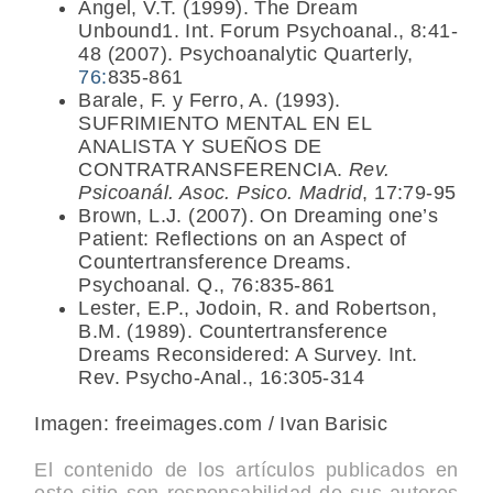
Angel, V.T. (1999). The Dream
Unbound1. Int. Forum Psychoanal., 8:41-
48 (2007). Psychoanalytic Quarterly,
76:
835-861
Barale, F. y Ferro, A. (1993).
SUFRIMIENTO MENTAL EN EL
ANALISTA Y SUEÑOS DE
CONTRATRANSFERENCIA.
Rev.
Psicoanál. Asoc. Psico. Madrid
, 17:79-95
Brown, L.J. (2007). On Dreaming one’s
Patient: Reflections on an Aspect of
Countertransference Dreams.
Psychoanal. Q., 76:835-861
Lester, E.P., Jodoin, R. and Robertson,
B.M. (1989). Countertransference
Dreams Reconsidered: A Survey. Int.
Rev. Psycho-Anal., 16:305-314
Imagen: freeimages.com / Ivan Barisic
El contenido de los artículos publicados en
este sitio son responsabilidad de sus autores