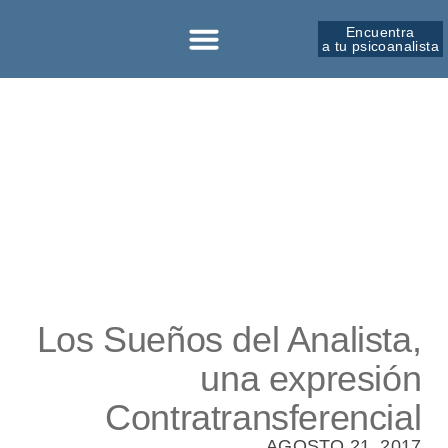
Encuentra
a tu psicoanalista
Sobre la SPM
Los Sueños del Analista,
una expresión
Contratransferencial
AGOSTO 21, 2017