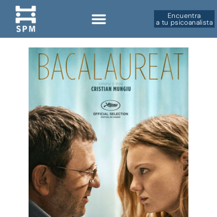
Encuentra
a tu psicoanalista