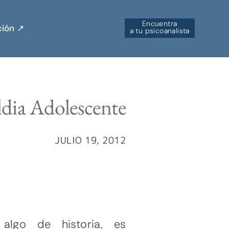
Encuentra
ión ↗︎
a tu psicoanalista
ldia Adolescente
JULIO 19, 2012
lgo de historia, es