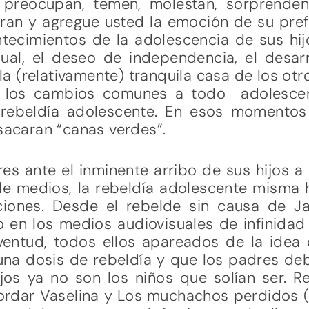
reocupan, temen, molestan, sorprenden, l
ran y agregue usted la emoción de su prefe
ntecimientos de la adolescencia de sus hi
xual, el deseo de independencia, el desarr
la (relativamente) tranquila casa de los otr
de los cambios comunes a todo adolescen
rebeldía adolescente. En esos momentos
 sacaran “canas verdes”.
es ante el inminente arribo de sus hijos a
 de medios, la rebeldía adolescente misma 
anciones. Desde el rebelde sin causa de
o en los medios audiovisuales de infinida
uventud, todos ellos apareados de la idea
a dosis de rebeldía y que los padres deb
os ya no son los niños que solían ser. 
dar Vaselina y Los muchachos perdidos (