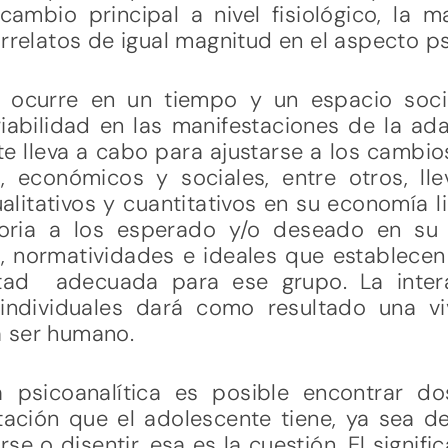
cambio principal a nivel fisiológico, la m
orrelatos de igual magnitud en el aspecto ps
 ocurre en un tiempo y un espacio socio
riabilidad en las manifestaciones de la ad
e lleva a cabo para ajustarse a los cambio
es, económicos y sociales, entre otros, ll
alitativos y cuantitativos en su economía l
toria a los esperado y/o deseado en su
, normatividades e ideales que establecen
tad adecuada para ese grupo. La intera
 individuales dará como resultado una vi
 ser humano.
ra psicoanalítica es posible encontrar d
tación que el adolescente tiene, ya sea d
rse o disentir, esa es la cuestión. El signi