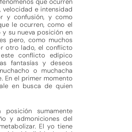
os fenómenos que ocurren
, velocidad e intensidad
mor y confusión, y como
que le ocurren, como el
o y su nueva posición en
dres pero, como muchos
 otro lado, el conflicto
este conflicto edípico
las fantasías y deseos
l muchacho o muchacha
te. En el primer momento
 sale en busca de quien
a posición sumamente
iño y admoniciones del
tabolizar. El yo tiene