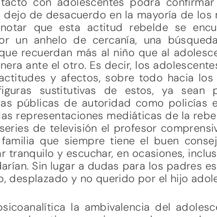
tacto con adolescentes podrá confirmar 
n dejo de desacuerdo en la mayoría de los
 notar que esta actitud rebelde se enc
por un anhelo de cercanía, una búsqued
que recuerdan más al niño que al adolesc
era ante el otro. Es decir, los adolescent
ctitudes y afectos, sobre todo hacia los
iguras sustitutivas de estos, ya sean 
ras públicas de autoridad como policías en
las representaciones mediáticas de la rebe
 series de televisión el profesor comprensi
familia que siempre tiene el buen consej
 tranquilo y escuchar, en ocasiones, incl
darían. Sin lugar a dudas para los padres 
do, desplazado y no querido por el hijo adol
sicoanalítica la ambivalencia del adole