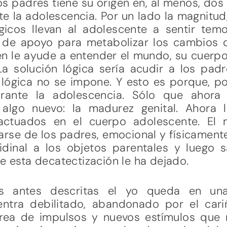
 los padres tiene su origen en, al menos, d
 la adolescencia. Por un lado la magnitud
gicos llevan al adolescente a sentir te
 de apoyo para metabolizar los cambios 
en le ayude a entender el mundo, su cuerp
 solución lógica sería acudir a los pa
 lógica no se impone. Y esto es porque, por
rante la adolescencia. Sólo que ahora 
algo nuevo: la madurez genital. Ahora 
actuados en el cuerpo adolescente. E
arse de los padres, emocional y físicamen
libidinal a los objetos parentales y luego
ue esta decatectización le ha dejado.
es antes descritas el yo queda en un
entra debilitado, abandonado por el car
ea de impulsos y nuevos estímulos que me