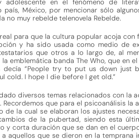
y adolescente en el fenómeno de literat
o país, México, por mencionar sólo algun
 la no muy rebelde telenovela Rebelde.
eal para que la cultura popular acoja con 
epción y ha sido usada como medio de ex
estatarios que otros a lo largo de, al men
 la emblemática banda The Who, que en el 
 decía “People try to put us down just 
 cold. I hope I die before I get old.”
rdado diversos temas relacionados con la a
. Recordemos que para el psicoanálisis la 
 de la cual se elaboran los ajustes neces
cambios de la pubertad, siendo esta últi
o y corta duración que se dan en el cuerp
a aquellos que se dieron en la temprana in