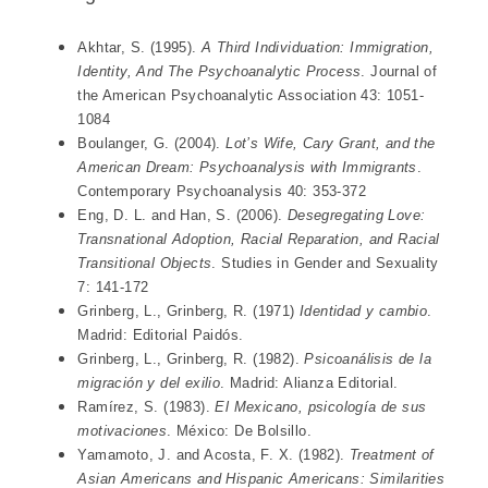
Akhtar, S. (1995).
A Third Individuation: Immigration,
Identity, And The Psychoanalytic Process
. Journal of
the American Psychoanalytic Association 43: 1051-
1084
Boulanger, G. (2004).
Lot’s Wife, Cary Grant, and the
American Dream: Psychoanalysis with Immigrants
.
Contemporary Psychoanalysis 40: 353-372
Eng, D. L. and Han, S. (2006).
Desegregating Love:
Transnational Adoption, Racial Reparation, and Racial
Transitional Objects
. Studies in Gender and Sexuality
7: 141-172
Grinberg, L., Grinberg, R. (1971)
Identidad y cambio
.
Madrid: Editorial Paidós.
Grinberg, L., Grinberg, R. (1982).
Psicoanálisis de la
migración y del exilio
. Madrid: Alianza Editorial.
Ramírez, S. (1983).
El Mexicano, psicología de sus
motivaciones
. México: De Bolsillo.
Yamamoto, J. and Acosta, F. X. (1982).
Treatment of
Asian Americans and Hispanic Americans: Similarities