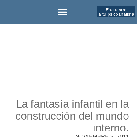
Encuentra
a tu psicoanalista
Sobre la SPM
La fantasía infantil en la
construcción del mundo
interno.
NOVIEMBRE 3, 2011