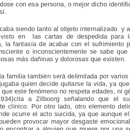
ándose con esa persona, o mejor dicho identi
sí.
acaba siendo tanto al objeto internalizado y a
visto en las cartas de despedida para l
, la fantasía de acabar con el sufrimiento 
sciente o inconscientemente se sabe que 
 cosas más dañinas y dolorosas que existen.
la familia también será delimitada por vari
 jugaba quien decide quitarse la vida, ya qu
 que este fenómeno no respeta edades, ni gén
934)cita a Zilboorg señalando que el su
te clínico. Por otro lado, otro elemento deli
nde ocurre el acto suicida, ya que aunque el
pueden provocar mayor desgaste emocional, 
o encontrar a alguien que muere por una s