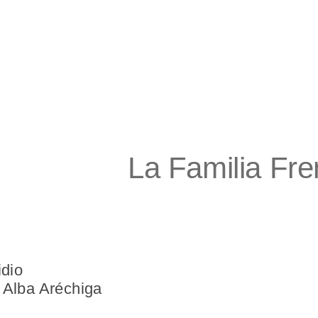
La Familia Fren
idio
e Alba Aréchiga