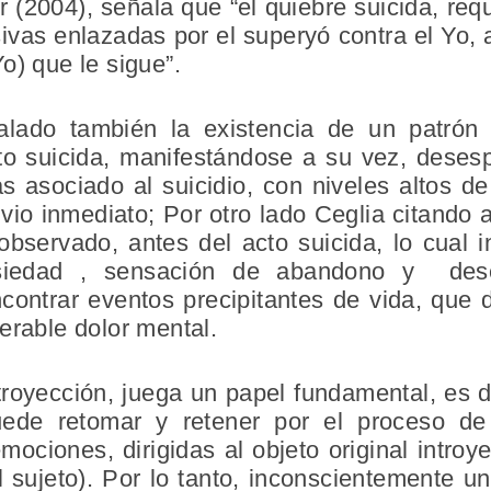
(2004), señala que “el quiebre suicida, req
sivas enlazadas por el superyó contra el Yo, 
o) que le sigue”.
lado también la existencia de un patrón
cto suicida, manifestándose a su vez, dese
 asociado al suicidio, con niveles altos de
vio inmediato; Por otro lado Ceglia citando
bservado, antes del acto suicida, lo cual i
nsiedad , sensación de abandono y des
ontrar eventos precipitantes de vida, que 
erable dolor mental.
troyección, juega un papel fundamental, es d
ede retomar y retener por el proceso de 
ociones, dirigidas al objeto original introy
l sujeto). Por lo tanto, inconscientemente 