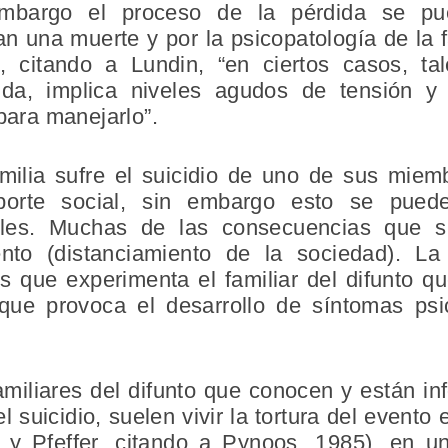
embargo el proceso de la pérdida se pue
n una muerte y por la psicopatología de la 
, citando a Lundin, “en ciertos casos, ta
ida, implica niveles agudos de tensión 
 para manejarlo”.
lia sufre el suicidio de uno de sus miembr
porte social, sin embargo esto se puede
ales. Muchas de las consecuencias que su
ento (distanciamiento de la sociedad). L
s que experimenta el familiar del difunto q
ue provoca el desarrollo de síntomas psic
amiliares del difunto que conocen y están i
el suicidio, suelen vivir la tortura del event
y Pfeffer, citando a Pynoos, 1985), en un