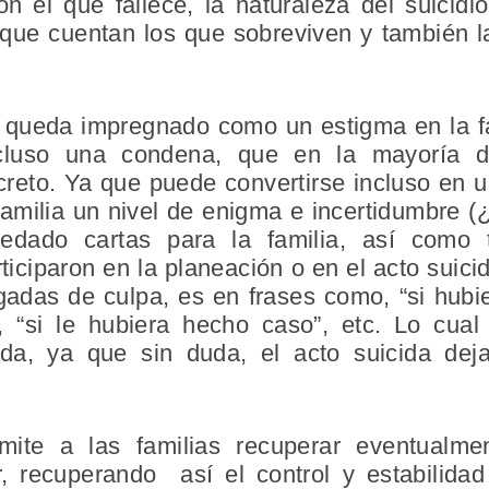
n el que fallece, la naturaleza del suicidi
que cuentan los que sobreviven y también la
o queda impregnado como un estigma en la fam
cluso una condena, que en la mayoría d
to. Ya que puede convertirse incluso en un 
 familia un nivel de enigma e incertidumbre (
edado cartas para la familia, así como 
ticiparon en la planeación o en el acto sui
adas de culpa, es en frases como, “si hubie
, “si le hubiera hecho caso”, etc. Lo cua
ida, ya que sin duda, el acto suicida de
ite a las familias recuperar eventualme
r, recuperando así el control y estabilida