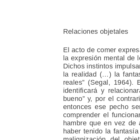
Relaciones objetales
El acto de comer expres
la expresión mental de l
Dichos instintos impulsan
la realidad (…) la fant
reales” (Segal, 1964).
identificará y relacio
bueno” y, por el contrar
entonces ese pecho ser
comprender el funcionam
hambre que en vez de a
haber tenido la fantasí
malignización del obje