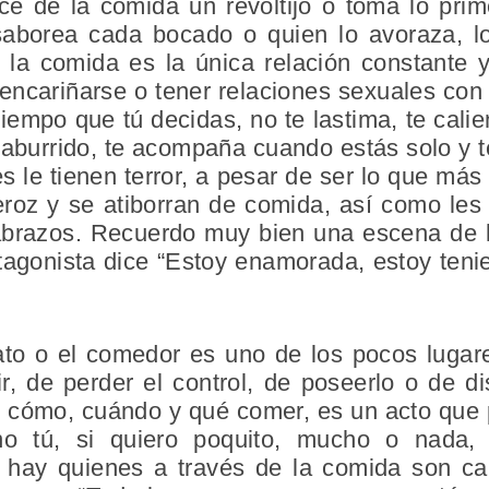
e de la comida un revoltijo o toma lo pri
saborea cada bocado o quien lo avoraza, lo
 la comida es la única relación constante
ncariñarse o tener relaciones sexuales con 
iempo que tú decidas, no te lastima, te calie
 aburrido, te acompaña cuando estás solo y 
 le tienen terror, a pesar de ser lo que más
eroz y se atiborran de comida, así como les
abrazos. Recuerdo muy bien una escena de l
otagonista dice “Estoy enamorada, estoy teni
to o el comedor es uno de los pocos lugar
r, de perder el control, de poseerlo o de dis
 cómo, cuándo y qué comer, es un acto que
 no tú, si quiero poquito, mucho o nada,
hay quienes a través de la comida son c