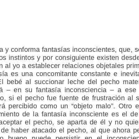
a y conforma fantasías inconscientes, que, s
os instintos y por consiguiente existen desd
 al yo a establecer relaciones objetales prim
asía es una concomitante constante e inevit
 El bebé al succionar leche del pecho mate
nará – en su fantasía inconsciencia – a es
io, si el pecho fue fuente de frustración al
á percibido como un “objeto malo”. Otro 
iento de la fantasía inconsciente es el de 
ceptar el pecho, se aparta de él y no qui
a de haber atacado el pecho, al que ahora p
to bueno puede persistir en el inconscie