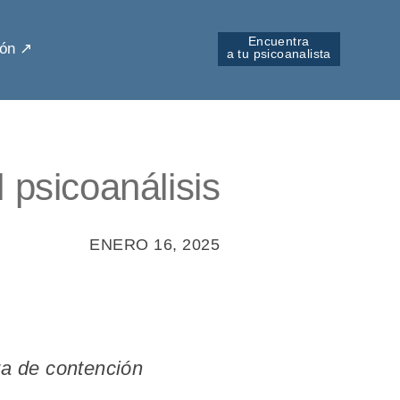
Encuentra
ón ↗︎
a tu psicoanalista
 psicoanálisis
ENERO 16, 2025
za de contención