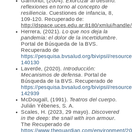
Gamondi, (2004).
Exorcizar
al
destino:
reflexiones
en torno al concepto de
resiliencia
. Cuestiones de infancia, 8,
109-120. Recuperado de:
http://dspace.uces.edu.ar:8180/xmlui/handl
Herrera, (2021).
Lo que nos deja la
pandemia: el dolor de la incertidumbre
.
Portal de Búsqueda de la BVS.
Recuperado de
https://pesquisa.bvsalud.org/bivipsil/resourc
140130
Laverde, (2020).
Introducción:
Mecanismos de defensa
. Portal de
Búsqueda de la BVS. Recuperado de
https://pesquisa.bvsalud.org/bivipsil/resourc
142939
McDougall, (1991).
Teatros del cuerpo
.
Julián Yébenes, S. A.
Scales, H. (2023, 29 mayo).
Discovered
in the deep: the snail with iron armour
.
The Recuperado de
https://www.theguardian.com/environment/20