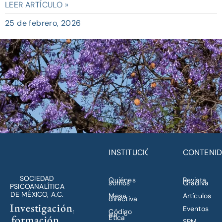
LEER ARTÍCULO »
25 de febrero, 2026
INSTITUCIÓN
CONTENI
SOCIEDAD
Quiénes
Revista
somos
Gradiva
PSICOANALÍTICA
DE MÉXICO, A.C.
Mesa
Artículos
directiva
Investigación,
Eventos
Código
de
formación,
Ética
SPM