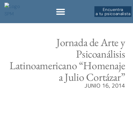
Encuentra
a tu psicoanalista
Sobre la SPM
Jornada de Arte y
Psicoanálisis
Latinoamericano “Homenaje
a Julio Cortázar”
JUNIO 16, 2014