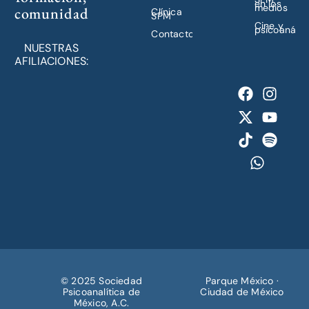
en los
medios
comunidad
Clínica
SPM
Cine y
psicoanálisi
Contacto
NUESTRAS
AFILIACIONES:
© 2025 Sociedad
Parque México ·
Psicoanalítica de
Ciudad de México
México, A.C.