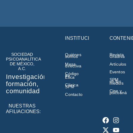
INSTITUCIÓN
CONTENI
SOCIEDAD
Quiénes
Revista
somos
Gradiva
PSICOANALÍTICA
DE MÉXICO,
Mesa
Artículos
directiva
A.C.
Eventos
Código
de
Investigación,
Ética
SPM
en los
formación,
medios
Clínica
SPM
comunidad
Cine y
psicoanálisi
Contacto
NUESTRAS
AFILIACIONES: