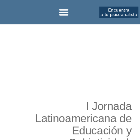
Encuentra
a tu psicoanalista
Sobre la SPM
I Jornada
Latinoamericana de
Educación y