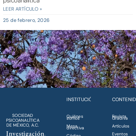
psicoanalítica
LEER ARTÍCULO »
25 de febrero, 2026
INSTITUCIÓN
CONTENI
SOCIEDAD
Quiénes
Revista
somos
Gradiva
PSICOANALÍTICA
DE MÉXICO, A.C.
Mesa
Artículos
directiva
Investigación,
Eventos
Código