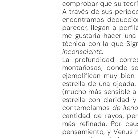
comprobar que su teoría
A través de sus peripe
encontramos deduccion
parecer, llegan a perfi
me gustaría hacer una
técnica con la que Si
inconsciente.
La profundidad corr
montañosas, donde se
ejemplifican muy bien 
estrella de una ojeada,
(mucho más sensible a l
estrella con claridad 
contemplamos
de llen
cantidad de rayos, pe
más refinada. Por ca
pensamiento, y Venus m