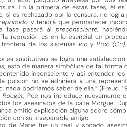
sura. En la primera de estas fases, él es 
c; si es rechazado por la censura, no logra
reprimido
y tendrá que permanecer incons
da fase pasará al
preconsciente,
haciénd
 “la represión es en lo esencial un proc
 frontera de los sistemas
Ic
c
y
Prcc
(Cc).
ones sustitutivas se logra una satisfacció
es, esto de manera simbólica de tal forma
contenido inconsciente y así entender los
la pulsión no se adhiriera a una representa
, nada podríamos saber de ella.” (Freud, 19
e Rougêt,
Poe nos introduce nuevamente 
ados los asesinatos de la calle Morgue, Du
nca emitió explicación alguna sobre cómo l
ción con su inseparable amigo.
aso de Marie fue un real y sonado asesin