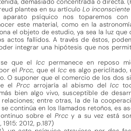
nida, demasiado concentrada o directa. (Po
reud plantea en su artículo
Lo inconsciente
 aparato psíquico nos toparemos con e
ocer este material, como en la astronom
ona el objeto de estudio, ya sea la luz que 
os actos fallidos. A través de éstos, pode
der integrar una hipótesis que nos permit
arse que el
Ic
c
permanece en reposo mie
por el
Prcc,
que el
Ic
c
es algo periclitado,
lo. O suponer que el comercio de los dos si
ue el
Prcc
arrojaría al abismo del
Ic
c
to
más bien algo vivo, susceptible de desarr
 relaciones; entre otras, la de la coopera
c
se continúa en los llamados retoños, es ase
 continuo sobre el
Prcc
y a su vez está so
, 1915: 2012, p.187)
), un acto psíquico atraviesa por dos fa