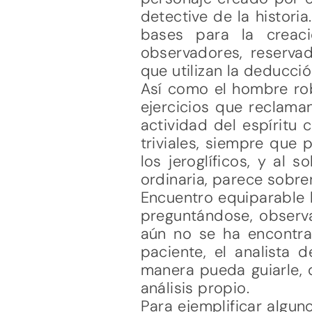
detective de la histor
bases para la creac
observadores, reserva
que utilizan la deducc
Así como el hombre rob
ejercicios que reclaman
actividad del espíritu 
triviales, siempre que 
los jeroglíficos, y al
ordinaria, parece sobren
Encuentro equiparable l
preguntándose, observ
aún no se ha encontrad
paciente, el analista
manera pueda guiarle, 
análisis propio.
Para ejemplificar algun