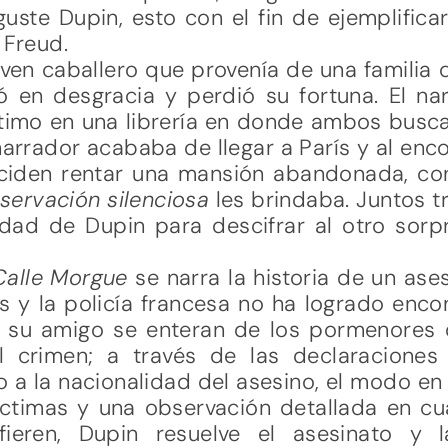
uste Dupin, esto con el fin de ejemplifica
 Freud.
oven caballero que provenía de una familia
 en desgracia y perdió su fortuna. El n
ltimo en una librería en donde ambos busca
narrador acababa de llegar a París y al enc
eciden rentar una mansión abandonada, c
servación silenciosa
les brindaba. Juntos t
lidad de Dupin para descifrar al otro sor
 Calle Morgue
se narra la historia de un as
s y la policía francesa no ha logrado encont
y su amigo se enteran de los pormenores 
l crimen; a través de las declaracione
 a la nacionalidad del asesino, el modo e
íctimas y una observación detallada en cu
efieren, Dupin resuelve el asesinato y