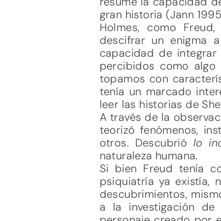
resume la capacidad de 
gran historia (Jann 1995
Holmes, como Freud, 
descifrar un enigma a
capacidad de integrar 
percibidos como algo f
topamos con caracterí
tenía un marcado interé
leer las historias de Sh
A través de la observac
teorizó fenómenos, ins
otros. Descubrió
lo i
naturaleza humana.
Si bien Freud tenía c
psiquiatría ya existía,
descubrimientos, mismo
a la investigación d
personaje creado por e