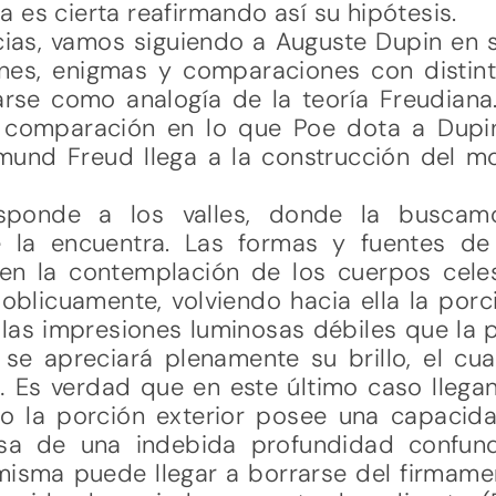
 es cierta reafirmando así su hipótesis.
cias, vamos siguiendo a Auguste Dupin en 
es, enigmas y comparaciones con distint
larse como analogía de la teoría Freudiana.
 comparación en lo que Poe dota a Dupi
gmund Freud llega a la construcción del 
esponde a los valles, donde la buscam
 la encuentra. Las formas y fuentes de 
en la contemplación de los cuerpos cele
 oblicuamente, volviendo hacia ella la porci
as impresiones luminosas débiles que la par
y se apreciará plenamente su brillo, el c
o.
Es verdad que en este último caso llega
ro la porción exterior posee una capaci
usa de una indebida profundidad confund
isma puede llegar a borrarse del firmame