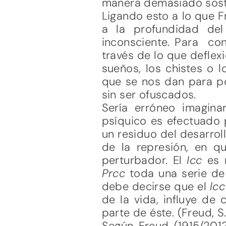
manera demasiado soste
Ligando esto a lo que F
a la profundidad del
inconsciente. Para con
través de lo que deflexi
sueños, los chistes o l
que se nos dan para po
sin ser ofuscados.
Sería erróneo imagin
psíquico es efectuado 
un residuo del desarrol
de la represión, en q
perturbador. El
Ic
c
es 
Prcc
toda una serie de
debe decirse que el
lc
de la vida, influye de
parte de éste. (Freud, S.
Según Freud (1915/2012