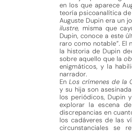
en los que aparece Aug
teoría psicoanalítica de
Auguste Dupin era un j
ilustre,
misma que cayó
Dupin, conoce a este ú
raro como notable”. El 
la historia de Dupin d
sobre aquello que la
ob
enigmáticos, y la habi
narrador.
En
Los crímenes de la
y su hija son asesinada
los periódicos, Dupin 
explorar la escena de
discrepancias en cuanto
los cadáveres de las v
circunstanciales se r