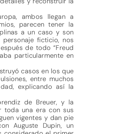
etalles y reconstruir la
uropa, ambos llegan a
mios, parecen tener la
iplinas a un caso y son
personaje ficticio, nos
después de todo “Freud
itaba particularmente en
nstruyó casos en los que
pulsiones, entre muchos
dad, explicando así la
rendiz de Breuer, y la
nar toda una era con sus
guen vigentes y dan pie
con Auguste Dupin, un
s considerado el primer