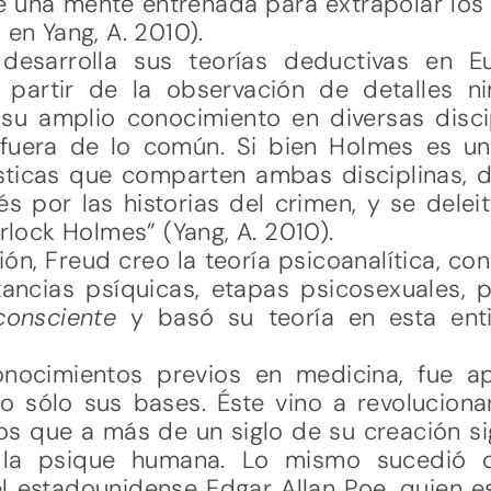
una mente entrenada para extrapolar los d
 en Yang, A. 2010).
desarrolla sus teorías deductivas en E
 partir de la observación de detalles ni
su amplio conocimiento en diversas disc
uera de lo común. Si bien Holmes es un 
sticas que comparten ambas disciplinas, 
s por las historias del crimen, y se dele
erlock Holmes” (Yang, A. 2010).
ión, Freud creo la teoría psicoanalítica, co
tancias psíquicas, etapas psicosexuales, 
nconsciente
y basó su teoría en esta enti
onocimientos previos en medicina, fue ap
 no sólo sus bases. Éste vino a revolucio
s que a más de un siglo de su creación si
e la psique humana. Lo mismo sucedió 
l estadounidense Edgar Allan Poe, quien e