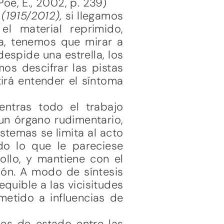
e, E., 2002, p. 239)
 (1915/2012),
si llegamos
l material reprimido,
ía, tenemos que mirar a
despide una estrella, los
mos descifrar las pistas
irá entender el síntoma
ntras todo el trabajo
 un órgano rudimentario,
stemas se limita al acto
do lo que le pareciese
ollo, y mantiene con el
ción. A modo de síntesis
quible a las vicisitudes
metido a influencias de
ses de estado entre las