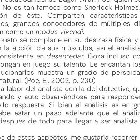
ia. No es tan famoso como Sherlock Holmes,
ión de éste. Comparten característica
dos, grandes conocedores de múltiples di
ión como un
modus vivendi.
usto se complace en su destreza física y 
 la acción de sus músculos, así el analist
consistente en
desenredar.
Goza incluso c
pongan en juego su talento. Le encantan los
 solucionarlos muestra un grado de perspic
atural. (Poe, E., 2002, p. 230)
a labor del analista con la del detective, 
ando y auto observándose para responder
o respuesta. Si bien el análisis es en g
 debe estar un paso adelante que el anal
después de todo para llegar a ser analista
os de estos aspectos, me gustaría recorrer