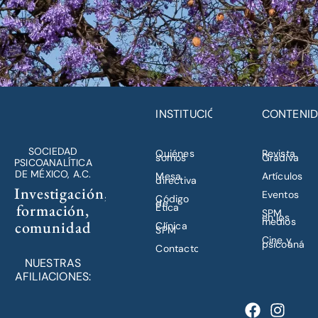
INSTITUCIÓN
CONTENI
SOCIEDAD
Quiénes
Revista
somos
Gradiva
PSICOANALÍTICA
DE MÉXICO, A.C.
Mesa
Artículos
directiva
Investigación,
Eventos
Código
de
formación,
Ética
SPM
en los
medios
comunidad
Clínica
SPM
Cine y
psicoanálisi
Contacto
NUESTRAS
AFILIACIONES: