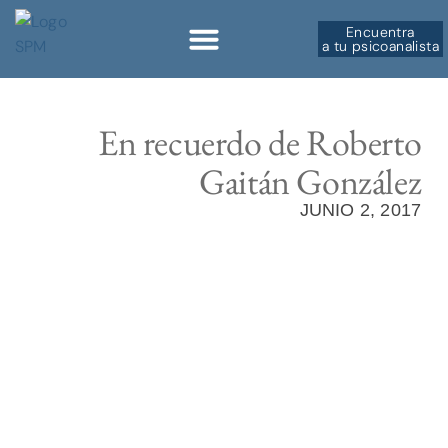
Encuentra
a tu psicoanalista
Sobre la SPM
En recuerdo de Roberto
Gaitán González
JUNIO 2, 2017