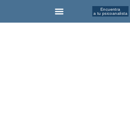
Encuentra
a tu psicoanalista
Sobre la SPM