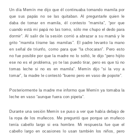
Un día Memín me dijo que él continuaba tomando mamila por
que sus papás no se las quitaban. Al preguntarle quien le
daba de tomar en mamila, él contesto “mamita”, “por que
cuando está mi papá no las tomo, sólo me chupo el dedo para
dormir”. Al salir de la sesión corrió a abrazar a su mamá y le
grito “mamita tírame las mamilas”. El padre levanto la mano
en señal de triunfo, como para que “la chocaran”. Pero esto
no fue posible por que la madre no lo soltó, le dijo “pero hijito
ese no es el problema, yo te las puedo tirar, pero es que tú no
tomas leche si no es en mamila”. Memín dijo “si la voy a
tomar”, la madre le contestó “bueno pero en vaso de popote”.
Posteriormente la madre me informo que Memín ya tomaba la
leche en vaso “aunque fuera con pipeta”.
Durante una sesión Memín se puso a ver que había debajo de
la ropa de los muñecos. Me preguntó que porque un muñeco
tenía cabello largo si era hombre. Mi respuesta fue que el
cabello largo en ocasiones lo usan también los niños, pero