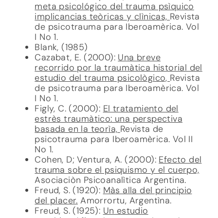
meta psicológico del trauma psìquico
implicancias teòricas y clìnicas,
Revista
de psicotrauma para Iberoamèrica. Vol
I No 1.
Blank, (1985)
Cazabat, E. (2000):
Una breve
recorrido por la traumàtica historial del
estudio del trauma psicològico,
Revista
de psicotrauma para Iberoamèrica. Vol
I No 1.
Figly, C. (2000):
El tratamiento del
estrès traumàtico: una perspectiva
basada en la teorìa,
Revista de
psicotrauma para Iberoamèrica. Vol II
No 1.
Cohen, D; Ventura, A. (2000):
Efecto del
trauma sobre el psiquismo y el cuerpo,
Asociaciòn Psicoanalìtica Argentina.
Freud, S. (1920):
Màs alla del principio
del placer.
Amorrortu, Argentìna.
Freud, S. (1925):
Un estudio