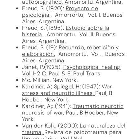
autobiogràfico.
Amorrortu, Argentìna.
Freud, S. (1920):
Proyecto de
psicologìa..
Amorrortu, Vol. I. Buenos
Aires, Argentìna.
Freud, S. (1895):
Estudio sobre la
histeria.
Amorrortu, Vol. II. Buenos
Aires, Argentìna.
Freud, S. (19):
Recuerdo, repeticiòn y
elaboraciòn.
Amorrortu, Vol. . Buenos
Aires, Argentìna.
Janet, P.(1925):
Psychological healing.
Vol 1-2 C. Paul & E. Paul Trans.
Mc. Millian. New York.
Kardiner, A; Spiegel, H: (1947):
War
stress and neurotic illness,
Paul, B
Hoeber, New York.
Kardiner, A;: (1941):
Traumatic neurotic
neurosis of war,
Paul, B Hoeber, New
York.
Van der Kolk. (2000):
La naturaleza del
trauma,
Revista de psicotrauma para
Iberoamèrica. Vol I No1.