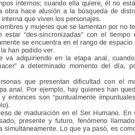
pos internos; cuando ella quiere, él no est
la obra hace alusión a la búsqueda de dist
 interna que viven los personajes.
hombres y mujeres que se lamentan por no ten
n estar “des-sincronizadas” con el tiempo 
ramente se encuentra en el rango de espacio
la han podido ver.
 va adquiriendo en la
etapa anal
, cuando
“hacer” a determinado momento del día, p
rsonas que presentan dificultad con el m
tapa anal. Por ejemplo, hay quienes han qued
, y entonces son “
puntualmente impuntuale
lo).
oceso de maduración en el Ser Humano.
En 
sado, presente y futuro, fenómeno llamad
ra
simultáneamente
. Lo que ya pasó, es como 