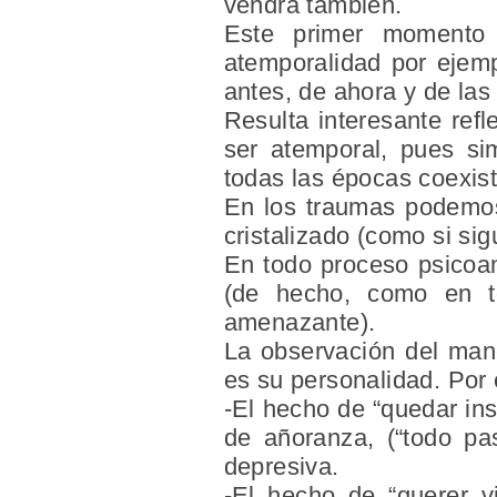
vendrá también.
Este
primer momento
atemporalidad por ejemp
antes, de ahora y de la
Resulta interesante ref
ser atemporal, pues si
todas las épocas coexist
En los traumas podemos
cristalizado (como si sig
En todo proceso psicoana
(de hecho, como en t
amenazante).
La observación del man
es su personalidad. Por
-El hecho de “quedar ins
de añoranza, (“todo p
depresiva.
-El hecho de “querer v