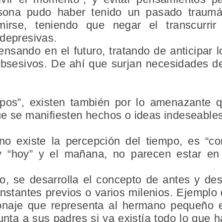
sona pudo haber tenido un pasado traumát
mirse, teniendo que negar el transcurri
depresivas.
pensando en el
futuro
, tratando de anticipar
bsesivos.
De ahí que surjan necesidades de
pos”, existen también por lo amenazante q
ue se manifiesten hechos o ideas indeseable
o existe la percepción del tiempo, es “co
y “hoy” y el mañana, no parecen estar e
o
, se desarrolla el concepto
de antes y de
nstantes previos o varios milenios. Ejemplo
onaje que representa al hermano pequeño e
ta a sus padres si ya existía todo lo que 