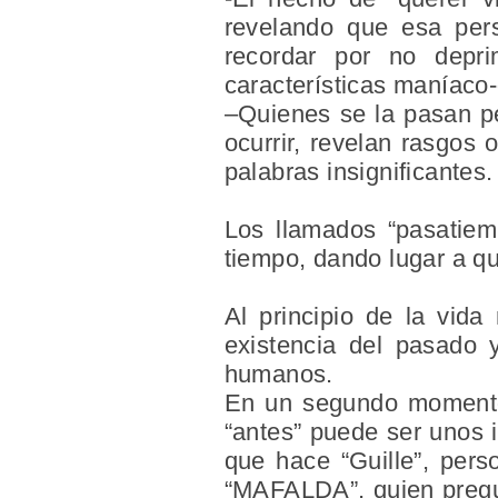
revelando que esa per
recordar por no depri
características
maníaco-
–
Quienes se la pasan 
ocurrir, revelan
rasgos o
palabras insignificantes.
Los llamados “pasatiem
tiempo, dando lugar a q
Al
principio de la vida
n
existencia del pasado 
humanos.
En un segundo moment
“antes” puede ser unos i
que hace “Guille”, pers
“MAFALDA”, quien pregun