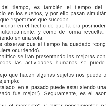
del tiempo, es también el tiempo del in
lo en los sueños, y por ello pasan simult
s que esperamos que sucedan.
lexionar en el hecho de que la era posmoder
multáneamente, y como de forma revuelta
iendo en una sola.
 observar que el tiempo ha quedado “cong
uiera ocurriendo).
lítico se irán presentando las mejoras con 
odas las actividades humanas se puede t
ejo que hacen algunas sujetos nos puede o
 ejemplo:
talado” en el
pasado
puede estar siendo una
asado fue mejor”). Seguramente, es el a
ivir el momento”, y
evitar pensamientos p