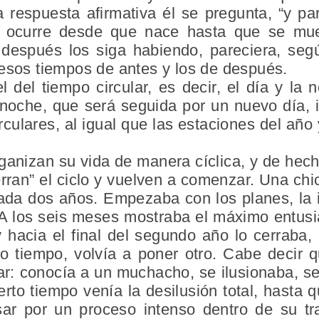
a respuesta afirmativa él se pregunta, “y p
o ocurre desde que nace hasta que se mue
y después los siga habiendo, pareciera, se
 esos tiempos de antes y los de después.
l del tiempo
circular,
es decir, el día y la n
oche, que será seguida por un nuevo día, ig
culares, al igual que las estaciones del año
ganizan su vida de manera
cíclica,
y de hecho
rran” el ciclo y vuelven a comenzar. Una ch
ada dos años. Empezaba con los planes, la il
. A los seis meses mostraba el máximo entus
y hacia el final del segundo año lo cerraba,
co tiempo, volvía a poner otro. Cabe decir 
lar: conocía a un muchacho, se ilusionaba, s
rto tiempo venía la desilusión total, hasta q
ar por un proceso intenso dentro de su tra