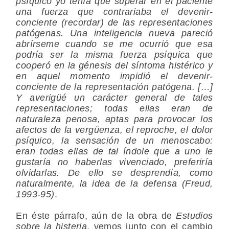
psíquico yo tenía que superar en el paciente
una fuerza que contrariaba el devenir-
conciente (recordar) de las representaciones
patógenas. Una inteligencia nueva pareció
abrírseme cuando se me ocurrió que esa
podría ser la misma fuerza psíquica que
cooperó en la génesis del síntoma histérico y
en aquel momento impidió el devenir-
conciente de la representación patógena. […]
Y averigüé un carácter general de tales
representaciones; todas ellas eran de
naturaleza penosa, aptas para provocar los
afectos de la vergüenza, el reproche, el dolor
psíquico, la sensación de un menoscabo:
eran todas ellas de tal índole que a uno le
gustaría no haberlas vivenciado, preferiría
olvidarlas. De ello se desprendía, como
naturalmente, la idea de la
defensa
(Freud,
1993-95)
.
En éste párrafo, aún de la obra de
Estudios
sobre la histeria
, vemos junto con el cambio