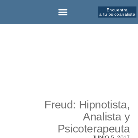
Encuentra
a tu psicoanalista
Sobre la SPM
Freud: Hipnotista,
Analista y
Psicoterapeuta
JUNIO 5, 2017