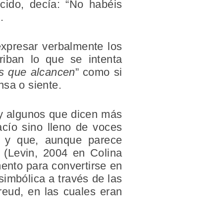
ncido, decía: “No habéis
.
expresar verbalmente los
riban lo que se intenta
as que alcancen
” como si
nsa o siente.
hay algunos que dicen más
acío sino lleno de voces
le y que, aunque parece
s (Levin, 2004 en Colina
mento para convertirse en
simbólica a través de las
reud, en las cuales eran