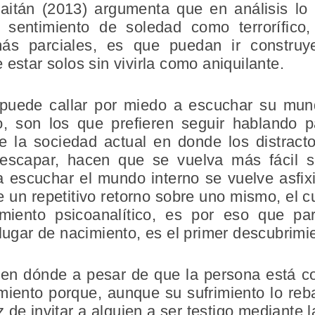
Gaitán (2013) argumenta que en análisis lo
 sentimiento de soledad como terrorífico,
más parciales, es que puedan ir construy
estar solos sin vivirla como aniquilante.
puede callar por miedo a escuchar su mun
, son los que prefieren seguir hablando p
 la sociedad actual en donde los distract
 escapar, hacen que se vuelva más fácil s
a escuchar el mundo interno se vuelve asfi
 un repetitivo retorno sobre uno mismo, el c
miento psicoanalítico, es por eso que p
 lugar de nacimiento, es el primer descubrim
en dónde a pesar de que la persona está c
miento porque, aunque su sufrimiento lo reba
 de invitar a alguien a ser testigo mediante 