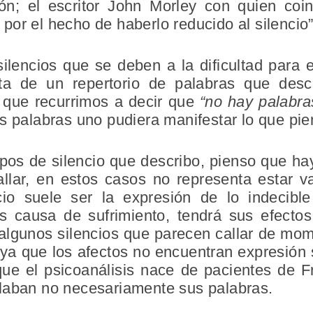
ión; el escritor John Morley con quien coi
or el hecho de haberlo reducido al silencio”
silencios que se deben a la dificultad para 
lta de un repertorio de palabras que desc
 que recurrimos a decir que
“no hay palabr
s palabras uno pudiera manifestar lo que pie
tipos de silencio que describo, pienso que 
allar, en estos casos no representa estar v
ncio suele ser la expresión de lo indecib
s causa de sufrimiento, tendrá sus efecto
 algunos silencios que parecen callar de mo
ya que los afectos no encuentran expresión 
e el psicoanálisis nace de pacientes de F
laban no necesariamente sus palabras.