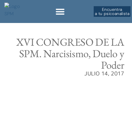
Encuentra
a tu psicoanalista
Sobre la SPM
XVI CONGRESO DE LA
SPM. Narcisismo, Duelo y
Poder
JULIO 14, 2017