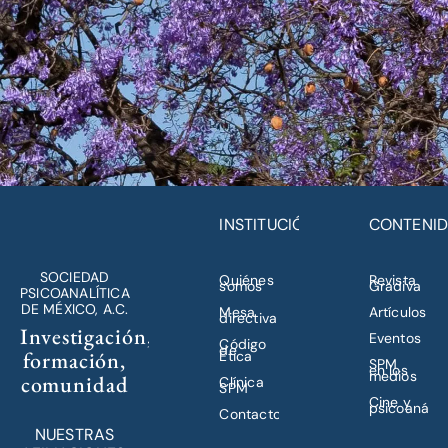
INSTITUCIÓN
CONTENI
SOCIEDAD
Quiénes
Revista
somos
Gradiva
PSICOANALÍTICA
DE MÉXICO, A.C.
Mesa
Artículos
directiva
Investigación,
Eventos
Código
de
formación,
Ética
SPM
en los
medios
comunidad
Clínica
SPM
Cine y
psicoanálisi
Contacto
NUESTRAS